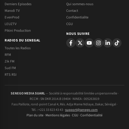
Derniers Episodes
Qui sommes-nous
Marodi TV
Contact
EvenProd
Confidentialite
LEUZTV
CGU
Pikini Production
NOUS SUIVRE
RADIOS DU SENEGAL
Toutes les Radios
RFM
Zik FM
Sud FM
RTS RSI
SENEGO MEDIA SUARL
— Société à responsabilité limitée unipersonnelle ·
RCCM : SN DKR 2014.B 19404 · NINEA : 005263819
Fass Paillote, rond-point Canal 4, Rés. Adja Mame Ndiaye, Dakar, Sénégal ·
Tél. : +221 33 823 43 43 ·
support@senego.com
Plan du site
·
Mentions légales
·
CGU
·
Confidentialité