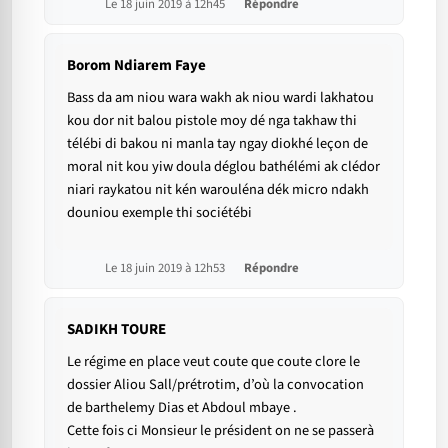
Le 18 juin 2019 à 12h45
Répondre
Borom Ndiarem Faye
Bass da am niou wara wakh ak niou wardi lakhatou
kou dor nit balou pistole moy dé nga takhaw thi
télébi di bakou ni manla tay ngay diokhé leçon de
moral nit kou yiw doula déglou bathélémi ak clédor
niari raykatou nit kén warouléna dék micro ndakh
douniou exemple thi sociétébi
Le 18 juin 2019 à 12h53
Répondre
SADIKH TOURE
Le régime en place veut coute que coute clore le
dossier Aliou Sall/prétrotim, d’où la convocation
de barthelemy Dias et Abdoul mbaye .
Cette fois ci Monsieur le président on ne se passerà