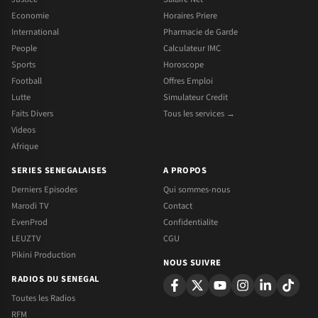
Economie
Horaires Priere
International
Pharmacie de Garde
People
Calculateur IMC
Sports
Horoscope
Football
Offres Emploi
Lutte
Simulateur Credit
Faits Divers
Tous les services →
Videos
Afrique
SERIES SENEGALAISES
A PROPOS
Derniers Episodes
Qui sommes-nous
Marodi TV
Contact
EvenProd
Confidentialite
LEUZTV
CGU
Pikini Production
NOUS SUIVRE
RADIOS DU SENEGAL
Toutes les Radios
RFM