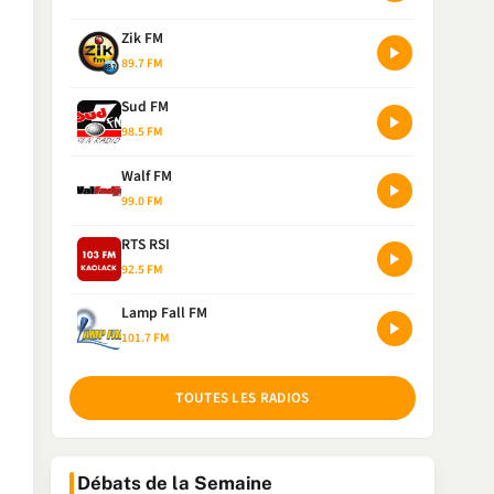
Zik FM
89.7 FM
Sud FM
98.5 FM
Walf FM
99.0 FM
RTS RSI
92.5 FM
Lamp Fall FM
101.7 FM
TOUTES LES RADIOS
Débats de la Semaine