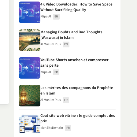
4K Video Downloader: How to Save Space
Without Sacrificing Quality
Klipa AI
EN
Managing Doubts and Bad Thoughts
(Waswasa) in Islam
Al Muslim Plus
EN
YouTube Shorts ansehen et compresser
sans perte
Klipa AI
FR
Les mérites des compagnons du Prophète
en Islam
Al Muslim Plus
FR
Cout site web vitrine : le guide complet des
prix
MonSiteDemain
FR