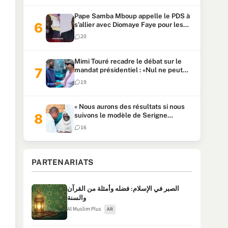
Pape Samba Mboup appelle le PDS à
s’allier avec Diomaye Faye pour les
locales et tacle Sonko
20
Mimi Touré recadre le débat sur le
mandat présidentiel : «Nul ne peut
faire plus de deux mandats
19
consécutifs de 5 ans»
« Nous aurons des résultats si nous
suivons le modèle de Serigne
Touba » : Ousmane Sonko au Khalife
16
Serigne Mountakha
PARTENARIATS
الصبر في الإسلام: فضله وأمثلة من القرآن
والسنة
Al Muslim Plus
AR