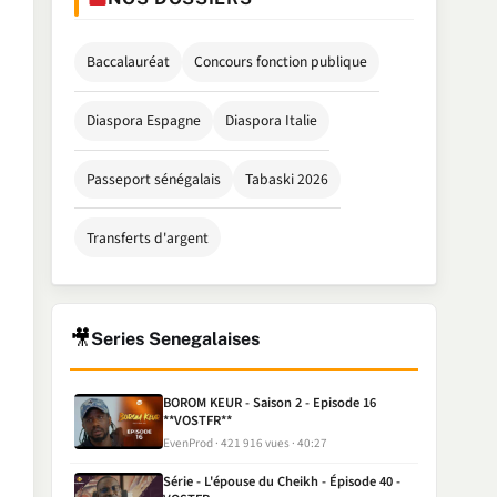
Baccalauréat
Concours fonction publique
Diaspora Espagne
Diaspora Italie
Passeport sénégalais
Tabaski 2026
Transferts d'argent
🎥
Series Senegalaises
BOROM KEUR - Saison 2 - Episode 16
**VOSTFR**
EvenProd
421 916 vues
40:27
Série - L'épouse du Cheikh - Épisode 40 -