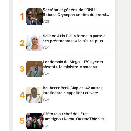
Secrétariat général de l’ONU :
Rebeca Grynspan en tête du premier
vote, Macky Sall pointe à la 5ᵉ place
38
Sokhna Aïda Diallo ferme la porte à
ses prétendants : « Je n’aurai plus
jamais un autre mari »
27
Lendemain du Magal : 179 agents
absents, le ministre Mamadou
Lamine Dianté exige des explications
24
Boubacar Boris Diop et 142 autres
intellectuels appellent au vote
urgent de la révision
24
constitutionnelle
Offense au chef de l’Etat :
Lameignou Darou, Oustaz Thieb et
Ndiaye Touba lourdement
21
condamnés