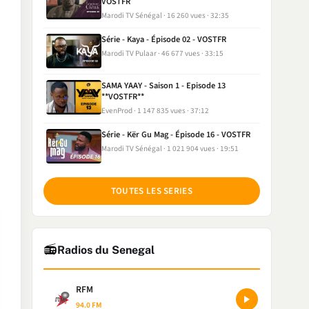
VOSTFR
Marodi TV Sénégal
16 260 vues
32:35
Série - Kaya - Épisode 02 - VOSTFR
Marodi TV Pulaar
46 677 vues
33:15
SAMA YAAY - Saison 1 - Episode 13
**VOSTFR**
EvenProd
1 147 835 vues
37:12
Série - Kër Gu Mag - Épisode 16 - VOSTFR
Marodi TV Sénégal
1 021 904 vues
19:51
TOUTES LES SERIES
📻
Radios du Senegal
RFM
94.0 FM