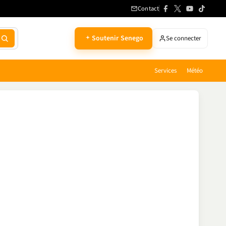
Contact
Soutenir Senego
Se connecter
Services
Météo