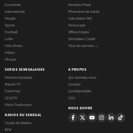
Economie
Horaires Priere
International
Pharmacie de Garde
People
Calculateur IMC
Sports
Horoscope
Football
Offres Emploi
Lutte
Simulateur Credit
Faits Divers
Tous les services →
Videos
Afrique
SERIES SENEGALAISES
A PROPOS
Derniers Episodes
Qui sommes-nous
Marodi TV
Contact
EvenProd
Confidentialite
LEUZTV
CGU
Pikini Production
NOUS SUIVRE
RADIOS DU SENEGAL
Toutes les Radios
RFM