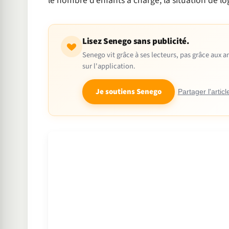
le nombre d’enfants à charge, la situation de lo
Lisez Senego sans publicité.
Senego vit grâce à ses lecteurs, pas grâce aux
sur l'application.
Je soutiens Senego
Partager l'articl