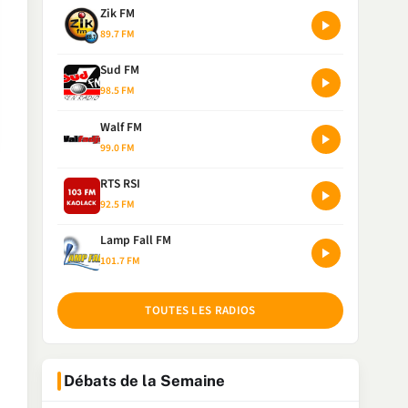
Zik FM
89.7 FM
Sud FM
98.5 FM
Walf FM
99.0 FM
RTS RSI
92.5 FM
Lamp Fall FM
101.7 FM
TOUTES LES RADIOS
Débats de la Semaine