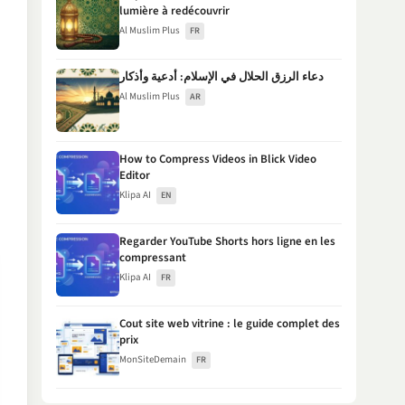
lumière à redécouvrir
Al Muslim Plus
FR
دعاء الرزق الحلال في الإسلام: أدعية وأذكار
Al Muslim Plus
AR
How to Compress Videos in Blick Video
Editor
Klipa AI
EN
Regarder YouTube Shorts hors ligne en les
compressant
Klipa AI
FR
Cout site web vitrine : le guide complet des
prix
MonSiteDemain
FR