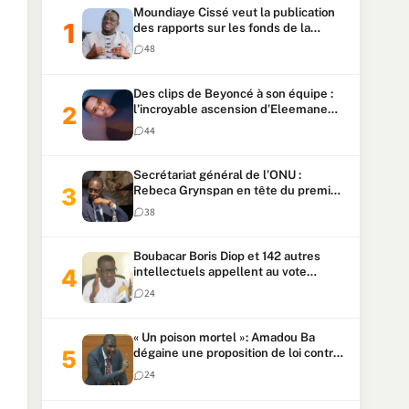
Moundiaye Cissé veut la publication
des rapports sur les fonds de la
Primature et l’Assemblée avant une
48
loi sur les fonds de la Présidence
Des clips de Beyoncé à son équipe :
l’incroyable ascension d’Eleemane
HK
44
Secrétariat général de l’ONU :
Rebeca Grynspan en tête du premier
vote, Macky Sall pointe à la 5ᵉ place
38
Boubacar Boris Diop et 142 autres
intellectuels appellent au vote
urgent de la révision
24
constitutionnelle
« Un poison mortel »: Amadou Ba
dégaine une proposition de loi contre
la transhumance des maires
24