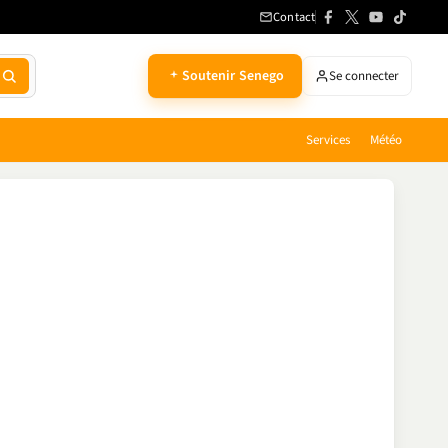
Contact
Soutenir Senego
Se connecter
Services
Météo