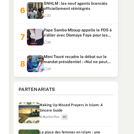
SNHLM : les neuf agents licenciés
officiellement réintégrés
22
Pape Samba Mboup appelle le PDS à
s’allier avec Diomaye Faye pour les
locales et tacle Sonko
20
Mimi Touré recadre le débat sur le
mandat présidentiel : «Nul ne peut
faire plus de deux mandats
19
consécutifs de 5 ans»
PARTENARIATS
Making Up Missed Prayers in Islam: A
Sincere Guide
Al Muslim Plus
EN
La place des femmes en Islam : une