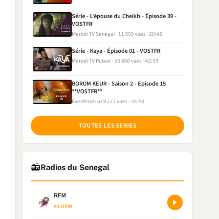
Série - L'épouse du Cheikh - Épisode 39 -
VOSTFR
Marodi TV Sénégal
11 699 vues
28:45
Série - Kaya - Épisode 01 - VOSTFR
Marodi TV Pulaar
35 880 vues
42:09
BOROM KEUR - Saison 2 - Episode 15
**VOSTFR**
EvenProd
619 121 vues
35:48
TOUTES LES SERIES
📻
Radios du Senegal
RFM
94.0 FM