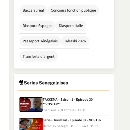
Baccalauréat
Concours fonction publique
Diaspora Espagne
Diaspora Italie
Passeport sénégalais
Tabaski 2026
Transferts d'argent
🎥
Series Senegalaises
TAKKEMA - Saison 1 - Episode 30
**VOSTFR**
EvenProd
258 177 vues
42:35
Série - Tuumaal - Episode 37 - VOSTFR
Marodi TV Sénégal
358 705 vues
35:32