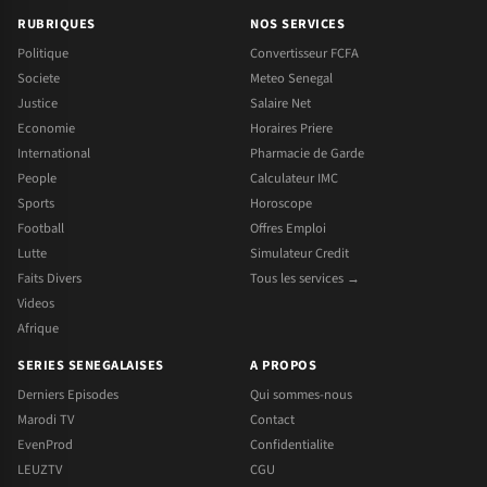
RUBRIQUES
NOS SERVICES
Politique
Convertisseur FCFA
Societe
Meteo Senegal
Justice
Salaire Net
Economie
Horaires Priere
International
Pharmacie de Garde
People
Calculateur IMC
Sports
Horoscope
Football
Offres Emploi
Lutte
Simulateur Credit
Faits Divers
Tous les services →
Videos
Afrique
SERIES SENEGALAISES
A PROPOS
Derniers Episodes
Qui sommes-nous
Marodi TV
Contact
EvenProd
Confidentialite
LEUZTV
CGU