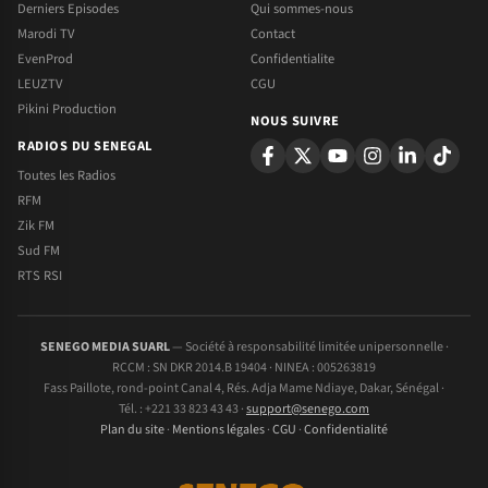
Derniers Episodes
Qui sommes-nous
Marodi TV
Contact
EvenProd
Confidentialite
LEUZTV
CGU
Pikini Production
NOUS SUIVRE
RADIOS DU SENEGAL
Toutes les Radios
RFM
Zik FM
Sud FM
RTS RSI
SENEGO MEDIA SUARL
— Société à responsabilité limitée unipersonnelle ·
RCCM : SN DKR 2014.B 19404 · NINEA : 005263819
Fass Paillote, rond-point Canal 4, Rés. Adja Mame Ndiaye, Dakar, Sénégal ·
Tél. : +221 33 823 43 43 ·
support@senego.com
Plan du site
·
Mentions légales
·
CGU
·
Confidentialité