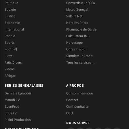
Politique
Convertisseur FCFA
Societe
Meteo Senegal
Justice
Salaire Net
Economie
Horaires Priere
International
Pharmacie de Garde
People
Calculateur IMC
Sports
Horoscope
Football
Offres Emploi
Lutte
Simulateur Credit
Faits Divers
Tous les services →
Videos
Afrique
SERIES SENEGALAISES
A PROPOS
Derniers Episodes
Qui sommes-nous
Marodi TV
Contact
EvenProd
Confidentialite
LEUZTV
CGU
Pikini Production
NOUS SUIVRE