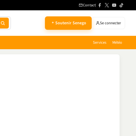
Contact
Soutenir Senego
Se connecter
Services
Météo