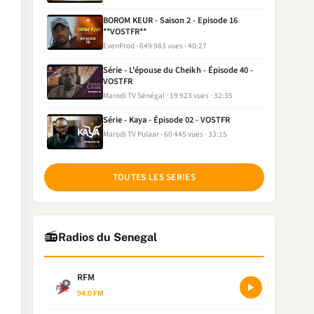
BOROM KEUR - Saison 2 - Episode 16
**VOSTFR**
EvenProd
649 983 vues
40:27
Série - L'épouse du Cheikh - Épisode 40 -
VOSTFR
Marodi TV Sénégal
19 923 vues
32:35
Série - Kaya - Épisode 02 - VOSTFR
Marodi TV Pulaar
60 445 vues
33:15
TOUTES LES SERIES
📻
Radios du Senegal
RFM
94.0 FM