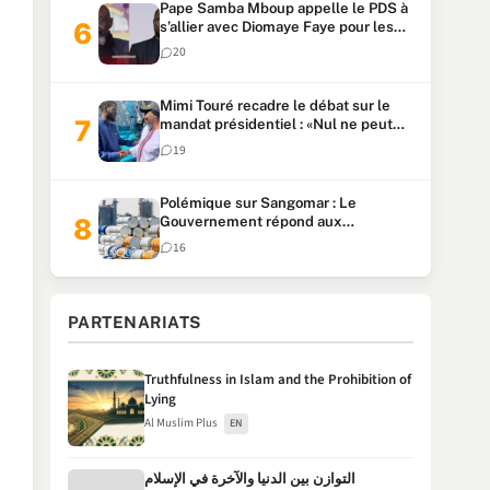
Pape Samba Mboup appelle le PDS à
s’allier avec Diomaye Faye pour les
locales et tacle Sonko
20
Mimi Touré recadre le débat sur le
mandat présidentiel : «Nul ne peut
faire plus de deux mandats
19
consécutifs de 5 ans»
Polémique sur Sangomar : Le
Gouvernement répond aux
accusations et clarifie le partage des
16
milliards
PARTENARIATS
Truthfulness in Islam and the Prohibition of
Lying
Al Muslim Plus
EN
التوازن بين الدنيا والآخرة في الإسلام