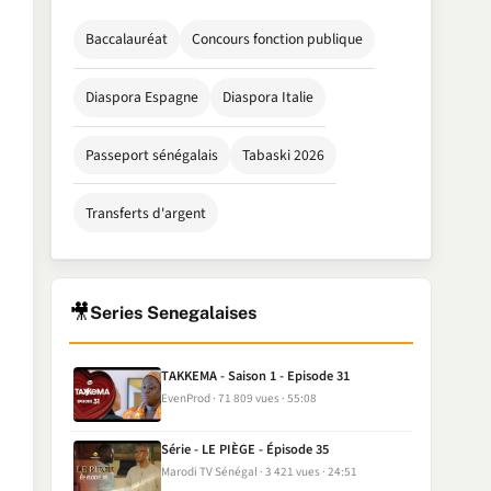
Baccalauréat
Concours fonction publique
Diaspora Espagne
Diaspora Italie
Passeport sénégalais
Tabaski 2026
Transferts d'argent
🎥
Series Senegalaises
TAKKEMA - Saison 1 - Episode 31
EvenProd
71 809 vues
55:08
Série - LE PIÈGE - Épisode 35
Marodi TV Sénégal
3 421 vues
24:51