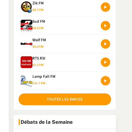
Zik FM
89.7 FM
Sud FM
98.5 FM
Walf FM
99.0 FM
RTS RSI
92.5 FM
Lamp Fall FM
101.7 FM
TOUTES LES RADIOS
Débats de la Semaine