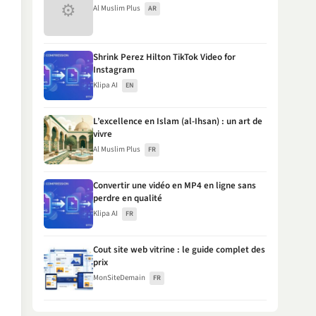
⚙
Al Muslim Plus
AR
Shrink Perez Hilton TikTok Video for
Instagram
Klipa AI
EN
L’excellence en Islam (al-Ihsan) : un art de
vivre
Al Muslim Plus
FR
Convertir une vidéo en MP4 en ligne sans
perdre en qualité
Klipa AI
FR
Cout site web vitrine : le guide complet des
prix
MonSiteDemain
FR