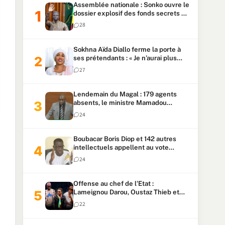
Assemblée nationale : Sonko ouvre le
dossier explosif des fonds secrets et
du patrimoine présidentiel
28
Sokhna Aïda Diallo ferme la porte à
ses prétendants : « Je n’aurai plus
jamais un autre mari »
27
Lendemain du Magal : 179 agents
absents, le ministre Mamadou
Lamine Dianté exige des explications
24
Boubacar Boris Diop et 142 autres
intellectuels appellent au vote
urgent de la révision
24
constitutionnelle
Offense au chef de l’Etat :
Lameignou Darou, Oustaz Thieb et
Ndiaye Touba lourdement
22
condamnés