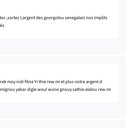
tes ,sortez l,argent des goorgolou senegalais nos impôts
lés
ek moy indi fitna Yi thie rew mi et plus notre argent d
 mignou yakar digle woul wone gnouy sathie alalou rew mi