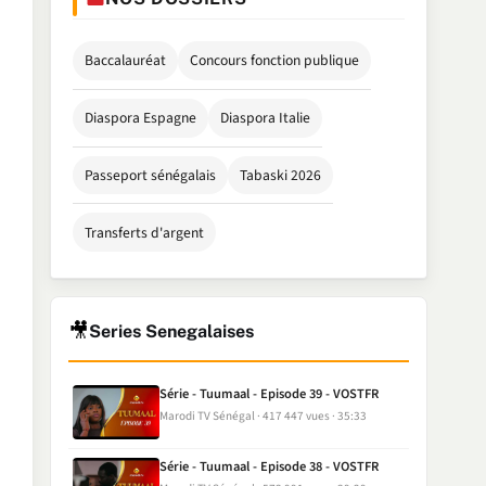
Baccalauréat
Concours fonction publique
Diaspora Espagne
Diaspora Italie
Passeport sénégalais
Tabaski 2026
Transferts d'argent
🎥
Series Senegalaises
Série - Tuumaal - Episode 39 - VOSTFR
Marodi TV Sénégal
417 447 vues
35:33
Série - Tuumaal - Episode 38 - VOSTFR