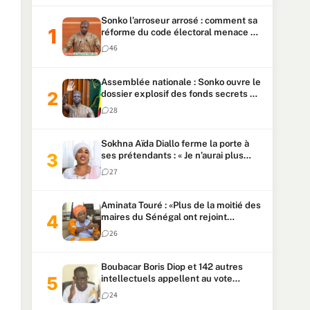
Sonko l’arroseur arrosé : comment sa
réforme du code électoral menace sa
candidature
46
Assemblée nationale : Sonko ouvre le
dossier explosif des fonds secrets et
du patrimoine présidentiel
28
Sokhna Aïda Diallo ferme la porte à
ses prétendants : « Je n’aurai plus
jamais un autre mari »
27
Aminata Touré : «Plus de la moitié des
maires du Sénégal ont rejoint
Kiiraay»
26
Boubacar Boris Diop et 142 autres
intellectuels appellent au vote
urgent de la révision
24
constitutionnelle