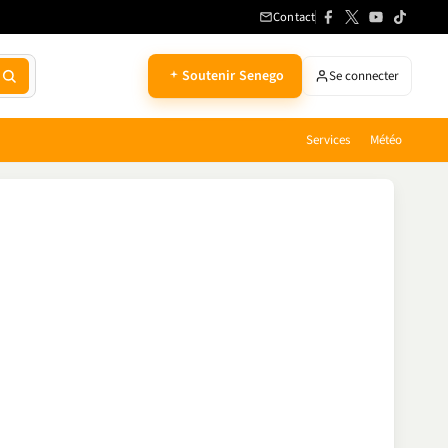
Contact
Soutenir Senego
Se connecter
Services
Météo