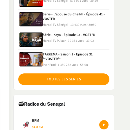
Marodi TV Sénégal
573 991 vues
39:29
Série - L'épouse du Cheikh - Épisode 41 -
VOSTFR
Marodi TV Sénégal
13 430 vues
30:50
Série - Kaya - Épisode 03 - VOSTFR
Marodi TV Pulaar
39 351 vues
33:02
TAKKEMA - Saison 1 - Episode 31
**VOSTFR**
EvenProd
1 350 232 vues
55:08
TOUTES LES SERIES
📻
Radios du Senegal
RFM
94.0 FM