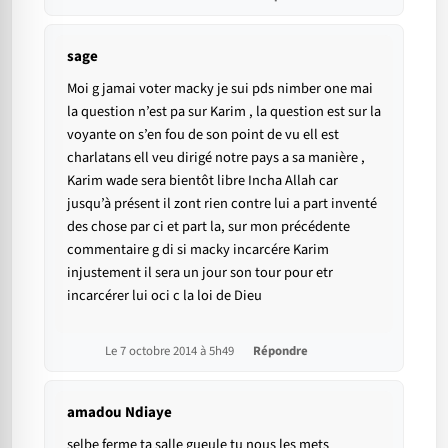
sage
Moi g jamai voter macky je sui pds nimber one mai
la question n’est pa sur Karim , la question est sur la
voyante on s’en fou de son point de vu ell est
charlatans ell veu dirigé notre pays a sa manière ,
Karim wade sera bientôt libre Incha Allah car
jusqu’à présent il zont rien contre lui a part inventé
des chose par ci et part la, sur mon précédente
commentaire g di si macky incarcére Karim
injustement il sera un jour son tour pour etr
incarcérer lui oci c la loi de Dieu
Le 7 octobre 2014 à 5h49
Répondre
amadou Ndiaye
selbe ferme ta salle gueule tu nous les mets