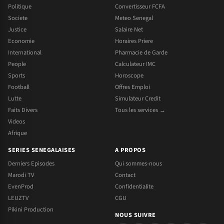
Politique
Convertisseur FCFA
Societe
Meteo Senegal
Justice
Salaire Net
Economie
Horaires Priere
International
Pharmacie de Garde
People
Calculateur IMC
Sports
Horoscope
Football
Offres Emploi
Lutte
Simulateur Credit
Faits Divers
Tous les services →
Videos
Afrique
SERIES SENEGALAISES
A PROPOS
Derniers Episodes
Qui sommes-nous
Marodi TV
Contact
EvenProd
Confidentialite
LEUZTV
CGU
Pikini Production
NOUS SUIVRE