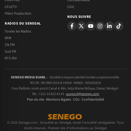
LEUZTV
CGU
Pikini Production
NOUS SUIVRE
RADIOS DU SENEGAL
Toutes les Radios
RFM
Zik FM
Sud FM
RTS RSI
SENEGO MEDIA SUARL
— Société à responsabilité limitée unipersonnelle ·
RCCM : SN DKR 2014.B 19404 · NINEA : 005263819
Fass Paillote, rond-point Canal 4, Rés. Adja Mame Ndiaye, Dakar, Sénégal ·
Tél. : +221 33 823 43 43 ·
support@senego.com
Plan du site
·
Mentions légales
·
CGU
·
Confidentialité
© 2026 Senego.com : Actualité au Sénégal, toute l'actualité sénégalaise. Tous
droits réservés. Premier site d'informations au Sénégal.