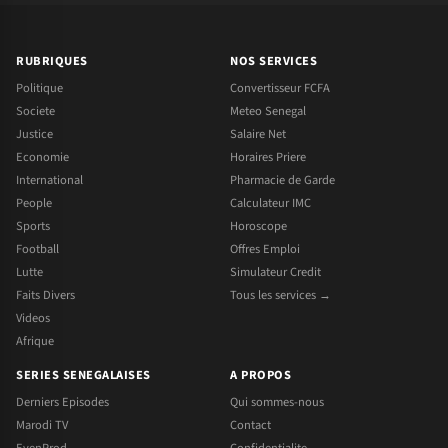
RUBRIQUES
NOS SERVICES
Politique
Convertisseur FCFA
Societe
Meteo Senegal
Justice
Salaire Net
Economie
Horaires Priere
International
Pharmacie de Garde
People
Calculateur IMC
Sports
Horoscope
Football
Offres Emploi
Lutte
Simulateur Credit
Faits Divers
Tous les services →
Videos
Afrique
SERIES SENEGALAISES
A PROPOS
Derniers Episodes
Qui sommes-nous
Marodi TV
Contact
EvenProd
Confidentialite