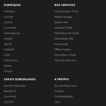
RUBRIQUES
NOS SERVICES
Politique
Convertisseur FCFA
Societe
Meteo Senegal
Justice
Salaire Net
Economie
Horaires Priere
International
Pharmacie de Garde
People
Calculateur IMC
Sports
Horoscope
Football
Offres Emploi
Lutte
Simulateur Credit
Faits Divers
Tous les services →
Videos
Afrique
SERIES SENEGALAISES
A PROPOS
Derniers Episodes
Qui sommes-nous
Marodi TV
Contact
EvenProd
Confidentialite
LEUZTV
CGU