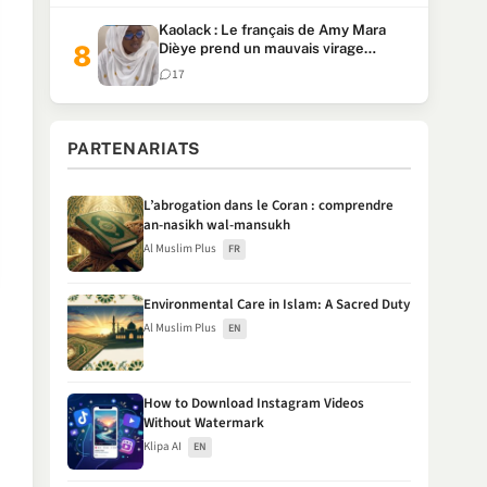
Kaolack : Le français de Amy Mara
Dièye prend un mauvais virage
(Vidéo)
17
PARTENARIATS
L’abrogation dans le Coran : comprendre
an-nasikh wal-mansukh
Al Muslim Plus
FR
Environmental Care in Islam: A Sacred Duty
Al Muslim Plus
EN
How to Download Instagram Videos
Without Watermark
Klipa AI
EN