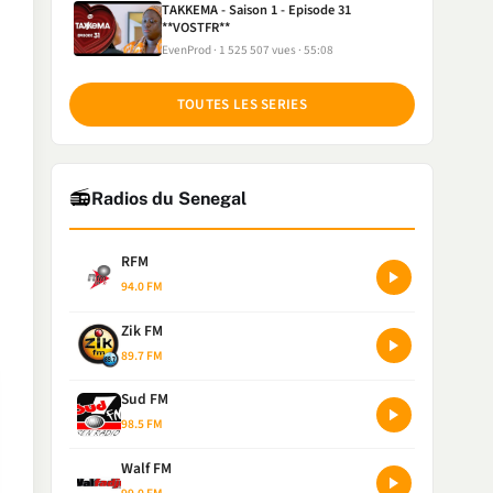
TAKKEMA - Saison 1 - Episode 31
**VOSTFR**
EvenProd
1 525 507 vues
55:08
TOUTES LES SERIES
📻
Radios du Senegal
RFM
94.0 FM
Zik FM
89.7 FM
Sud FM
98.5 FM
Walf FM