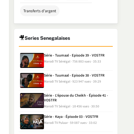
Transferts d'argent
🎥
Series Senegalaises
Série - Tuumaal - Episode 39 - VOSTFR
Marodi TV Sénégal
756 883 vues
35:33
Série - Tuumaal - Episode 38 - VOSTFR
Marodi TV Sénégal
923 947 vues
39:29
Série - L'épouse du Cheikh - Épisode 41 -
VOSTFR
Marodi TV Sénégal
18 456 vues
30:50
Série - Kaya - Épisode 03 - VOSTFR
Marodi TV Pulaar
59 087 vues
33:02