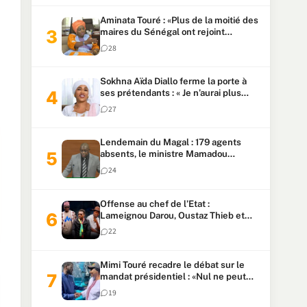
Aminata Touré : «Plus de la moitié des
maires du Sénégal ont rejoint
Kiiraay»
28
Sokhna Aïda Diallo ferme la porte à
ses prétendants : « Je n’aurai plus
jamais un autre mari »
27
Lendemain du Magal : 179 agents
absents, le ministre Mamadou
Lamine Dianté exige des explications
24
Offense au chef de l’Etat :
Lameignou Darou, Oustaz Thieb et
Ndiaye Touba lourdement
22
condamnés
Mimi Touré recadre le débat sur le
mandat présidentiel : «Nul ne peut
faire plus de deux mandats
19
consécutifs de 5 ans»