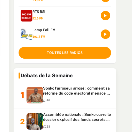
99.0 FM
RTS RSI
92.5 FM
Lamp Fall FM
101.7 FM
TOUTES LES RADIOS
Débats de la Semaine
Sonko l’arroseur arrosé : comment sa
réforme du code électoral menace sa
candidature
48
Assemblée nationale : Sonko ouvre le
dossier explosif des fonds secrets et
du patrimoine présidentiel
28