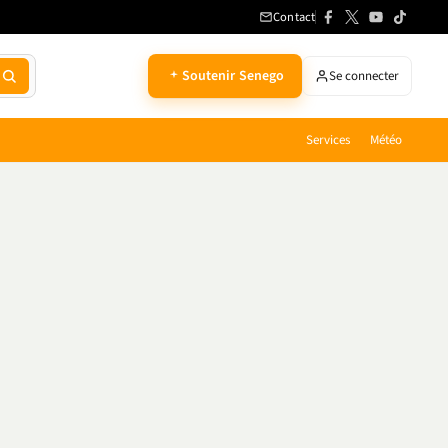
Contact
Soutenir Senego
Se connecter
Services
Météo