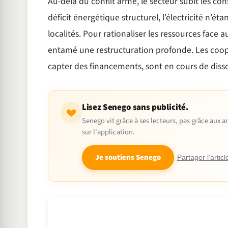
Au-delà du conflit armé, le secteur subit les c
déficit énergétique structurel, l’électricité n’é
localités. Pour rationaliser les ressources face a
entamé une restructuration profonde. Les coopé
capter des financements, sont en cours de dissolu
Lisez Senego sans publicité.
Senego vit grâce à ses lecteurs, pas grâce aux
sur l'application.
Je soutiens Senego
Partager l'articl