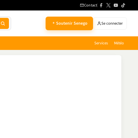
Contact
Soutenir Senego
Se connecter
Services
Météo