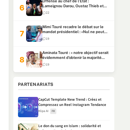
Offense au chef de l’Etat :
Lameignou Darou, Oustaz Thieb et
Ndiaye Touba lourdement
22
condamnés
Mimi Touré recadre le débat sur le
mandat présidentiel : «Nul ne peut
faire plus de deux mandats
19
consécutifs de 5 ans»
Aminata Touré : « notre objectif serait
évidemment d’obtenir la majorité
parlementaire »
19
PARTENARIATS
CapCut Template New Trend : Créez et
Compressez un Reel Instagram Tendance
Klipa AI
FR
Le don du sang en Islam : solidarité et