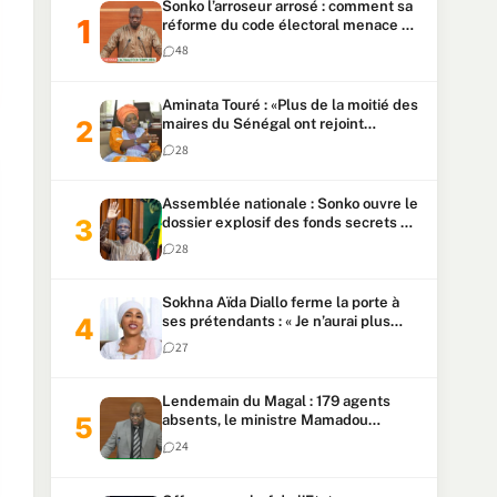
Sonko l’arroseur arrosé : comment sa
réforme du code électoral menace sa
candidature
48
Aminata Touré : «Plus de la moitié des
maires du Sénégal ont rejoint
Kiiraay»
28
Assemblée nationale : Sonko ouvre le
dossier explosif des fonds secrets et
du patrimoine présidentiel
28
Sokhna Aïda Diallo ferme la porte à
ses prétendants : « Je n’aurai plus
jamais un autre mari »
27
Lendemain du Magal : 179 agents
absents, le ministre Mamadou
Lamine Dianté exige des explications
24