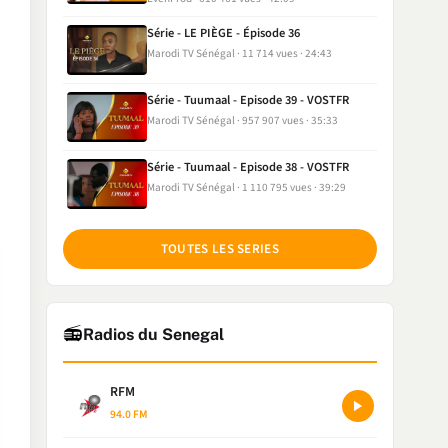
Série - LE PIÈGE - Épisode 36
Marodi TV Sénégal
11 714 vues
24:43
Série - Tuumaal - Episode 39 - VOSTFR
Marodi TV Sénégal
957 907 vues
35:33
Série - Tuumaal - Episode 38 - VOSTFR
Marodi TV Sénégal
1 110 795 vues
39:29
TOUTES LES SERIES
📻
Radios du Senegal
RFM
94.0 FM