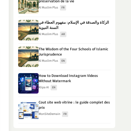
préservation de la vie
Al Muslim Plus
FR
الزكاة والصدقة في الإسلام: مفهوم العطاء في
السنة النبوية
Al Muslim Plus
AR
The Wisdom of the Four Schools of Islamic
Jurisprudence
Al Muslim Plus
EN
How to Download Instagram Videos
Without Watermark
Klipa AI
EN
Cout site web vitrine : le guide complet des
prix
MonSiteDemain
FR