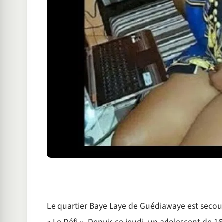
Le quartier Baye Laye de Guédiawaye est secoué
« Le Défi ». Depuis ce jeudi, un adolescent de 1