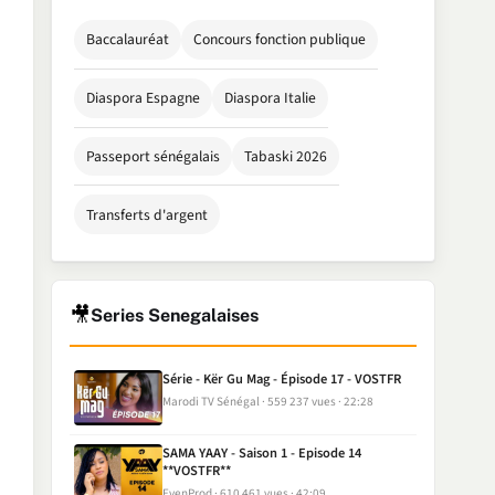
Baccalauréat
Concours fonction publique
Diaspora Espagne
Diaspora Italie
Passeport sénégalais
Tabaski 2026
Transferts d'argent
🎥
Series Senegalaises
Série - Kër Gu Mag - Épisode 17 - VOSTFR
Marodi TV Sénégal
559 237 vues
22:28
SAMA YAAY - Saison 1 - Episode 14
**VOSTFR**
EvenProd
610 461 vues
42:09