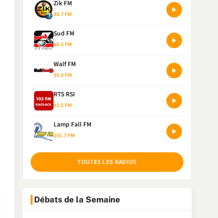
Zik FM
89.7 FM
Sud FM
98.5 FM
Walf FM
99.0 FM
RTS RSI
92.5 FM
Lamp Fall FM
101.7 FM
TOUTES LES RADIOS
Débats de la Semaine