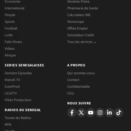
Economie
Horaires Priere
International
Pharmacie de Garde
People
Calculateur IMC
Sports
Horoscope
Football
Offres Emploi
Lutte
Simulateur Credit
Faits Divers
Tous les services →
Videos
Afrique
SERIES SENEGALAISES
A PROPOS
Derniers Episodes
Qui sommes-nous
Marodi TV
Contact
EvenProd
Confidentialite
LEUZTV
CGU
Pikini Production
NOUS SUIVRE
RADIOS DU SENEGAL
Toutes les Radios
RFM