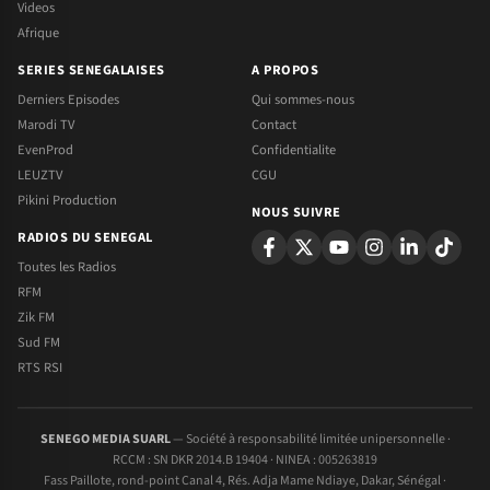
Videos
Afrique
SERIES SENEGALAISES
A PROPOS
Derniers Episodes
Qui sommes-nous
Marodi TV
Contact
EvenProd
Confidentialite
LEUZTV
CGU
Pikini Production
NOUS SUIVRE
RADIOS DU SENEGAL
Toutes les Radios
RFM
Zik FM
Sud FM
RTS RSI
SENEGO MEDIA SUARL
— Société à responsabilité limitée unipersonnelle ·
RCCM : SN DKR 2014.B 19404 · NINEA : 005263819
Fass Paillote, rond-point Canal 4, Rés. Adja Mame Ndiaye, Dakar, Sénégal ·