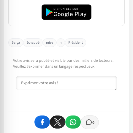
DISPONIBLE SUR
Google Play
Barça
Echappé
mise
n
Président
Votre avis sera publié et visible par des milliers de lecteurs.
Veuillez l'exprimer dans un langage respectueux.
Commentaire
0