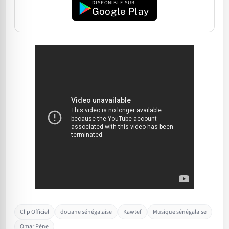
DISPONIBLE SUR
Google Play
Clip Officiel
douane sénégalaise
Kawtef
Musique sénégalaise
Omar Pène