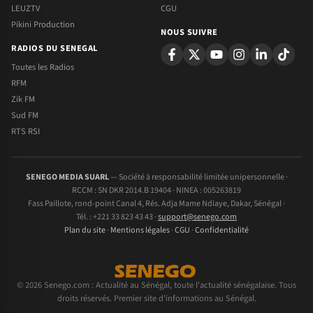
LEUZTV
CGU
Pikini Production
NOUS SUIVRE
RADIOS DU SENEGAL
Toutes les Radios
RFM
Zik FM
Sud FM
RTS RSI
SENEGO MEDIA SUARL
— Société à responsabilité limitée unipersonnelle ·
RCCM : SN DKR 2014.B 19404 · NINEA : 005263819
Fass Paillote, rond-point Canal 4, Rés. Adja Mame Ndiaye, Dakar, Sénégal ·
Tél. : +221 33 823 43 43 ·
support@senego.com
Plan du site
·
Mentions légales
·
CGU
·
Confidentialité
© 2026 Senego.com : Actualité au Sénégal, toute l'actualité sénégalaise. Tous
droits réservés. Premier site d'informations au Sénégal.