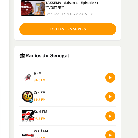
TAKKEMA - Saison 1 - Episode 31
**VOSTFR**
EvenProd
1 499 687 vues
55:08
TOUTES LES SERIES
📻
Radios du Senegal
RFM
94.0 FM
Zik FM
89.7 FM
Sud FM
98.5 FM
Walf FM