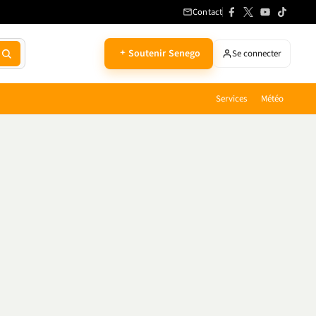
Contact
Soutenir Senego
Se connecter
Services
Météo