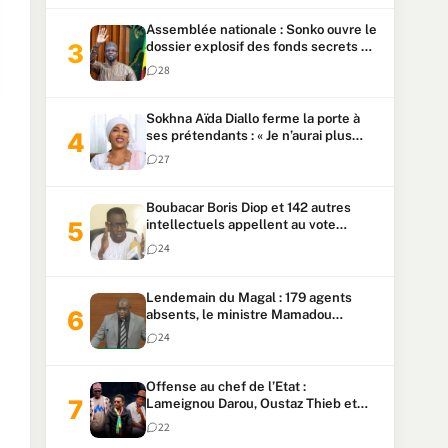
Assemblée nationale : Sonko ouvre le
dossier explosif des fonds secrets et
du patrimoine présidentiel
28
Sokhna Aïda Diallo ferme la porte à
ses prétendants : « Je n’aurai plus
jamais un autre mari »
27
Boubacar Boris Diop et 142 autres
intellectuels appellent au vote
urgent de la révision
24
constitutionnelle
Lendemain du Magal : 179 agents
absents, le ministre Mamadou
Lamine Dianté exige des explications
24
Offense au chef de l’Etat :
Lameignou Darou, Oustaz Thieb et
Ndiaye Touba lourdement
22
condamnés