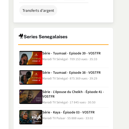
Transferts d'argent
🎥
Series Senegalaises
Série - Tuumaal - Episode 39 - VOSTFR
Marodi TV Sénégal
709 153 vues
35:33
Série - Tuumaal - Episode 38 - VOSTFR
Marodi TV Sénégal
875 369 vues
39:29
Série - L'épouse du Cheikh - Épisode 41 -
VOSTFR
Marodi TV Sénégal
17 845 vues
30:50
Série - Kaya - Épisode 03 - VOSTFR
Marodi TV Pulaar
55 888 vues
33:02