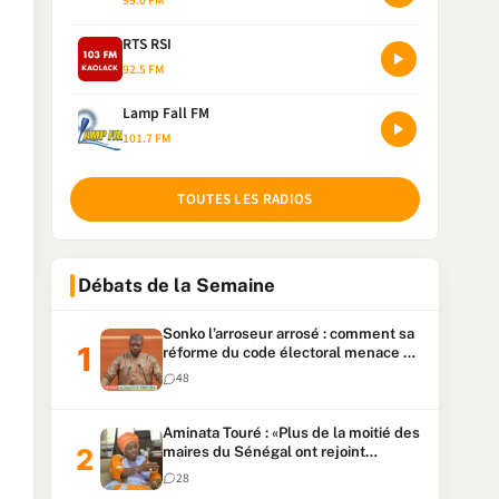
99.0 FM
RTS RSI
92.5 FM
Lamp Fall FM
101.7 FM
TOUTES LES RADIOS
Débats de la Semaine
Sonko l’arroseur arrosé : comment sa
réforme du code électoral menace sa
candidature
48
Aminata Touré : «Plus de la moitié des
maires du Sénégal ont rejoint
Kiiraay»
28