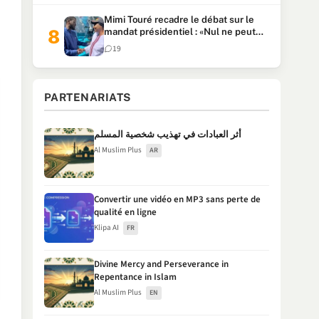
Mimi Touré recadre le débat sur le
mandat présidentiel : «Nul ne peut
faire plus de deux mandats
19
consécutifs de 5 ans»
PARTENARIATS
أثر العبادات في تهذيب شخصية المسلم
Al Muslim Plus
AR
Convertir une vidéo en MP3 sans perte de
qualité en ligne
Klipa AI
FR
Divine Mercy and Perseverance in
Repentance in Islam
Al Muslim Plus
EN