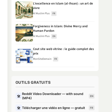
L’excellence en Islam (al-Ihsan) : un art de
vivre
Al Muslim Plus
FR
Forgiveness in Islam: Divine Mercy and
Human Pardon
Al Muslim Plus
EN
Cout site web vitrine : le guide complet des
prix
MonSiteDemain
FR
OUTILS GRATUITS
Reddit Video Downloader — with sound
🛠
EN
(MP4)
🛠
Télécharger une vidéo en ligne — gratuit
FR