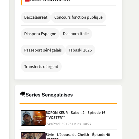
Baccalauréat
Concours fonction publique
Diaspora Espagne
Diaspora Italie
Passeport sénégalais
Tabaski 2026
Transferts d'argent
🎥
Series Senegalaises
BOROM KEUR - Saison 2 - Episode 16
**VOSTFR**
EvenProd
591 751 vues
40:27
Série - L'épouse du Cheikh - Épisode 40 -