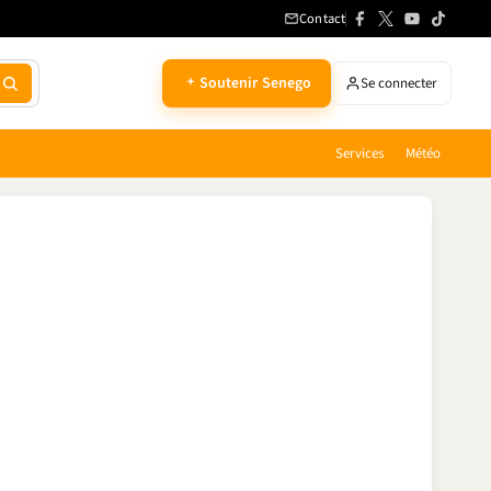
Contact
Soutenir Senego
Se connecter
Services
Météo