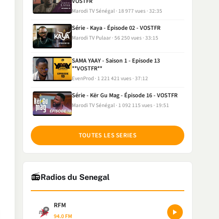
VOSTFR
Marodi TV Sénégal
18 977 vues
32:35
Série - Kaya - Épisode 02 - VOSTFR
Marodi TV Pulaar
56 250 vues
33:15
SAMA YAAY - Saison 1 - Episode 13
**VOSTFR**
EvenProd
1 221 421 vues
37:12
Série - Kër Gu Mag - Épisode 16 - VOSTFR
Marodi TV Sénégal
1 092 115 vues
19:51
TOUTES LES SERIES
📻
Radios du Senegal
RFM
94.0 FM