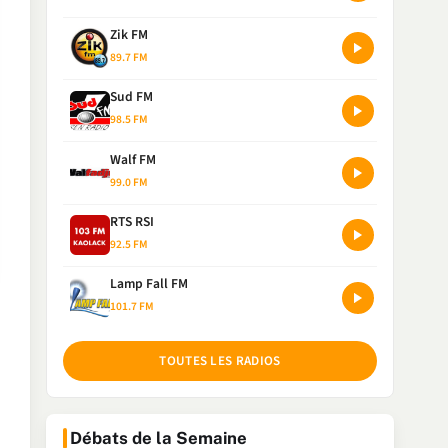
Zik FM
89.7 FM
Sud FM
98.5 FM
Walf FM
99.0 FM
RTS RSI
92.5 FM
Lamp Fall FM
101.7 FM
TOUTES LES RADIOS
Débats de la Semaine