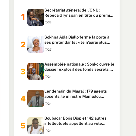
Secrétariat général de l’ONU :
Rebeca Grynspan en tête du premier
vote, Macky Sall pointe à la 5ᵉ place
38
Sokhna Aïda Diallo ferme la porte à
ses prétendants : « Je n’aurai plus
jamais un autre mari »
27
Assemblée nationale : Sonko ouvre le
dossier explosif des fonds secrets et
du patrimoine présidentiel
24
Lendemain du Magal : 179 agents
absents, le ministre Mamadou
Lamine Dianté exige des explications
24
Boubacar Boris Diop et 142 autres
intellectuels appellent au vote
urgent de la révision
24
constitutionnelle