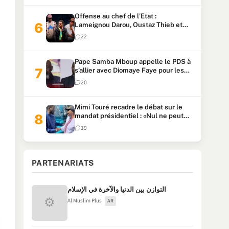
Offense au chef de l’Etat :
Lameignou Darou, Oustaz Thieb et
Ndiaye Touba lourdement
22
condamnés
Pape Samba Mboup appelle le PDS à
s’allier avec Diomaye Faye pour les
locales et tacle Sonko
20
Mimi Touré recadre le débat sur le
mandat présidentiel : «Nul ne peut
faire plus de deux mandats
19
consécutifs de 5 ans»
PARTENARIATS
التوازن بين الدنيا والآخرة في الإسلام
⚙
Al Muslim Plus
AR