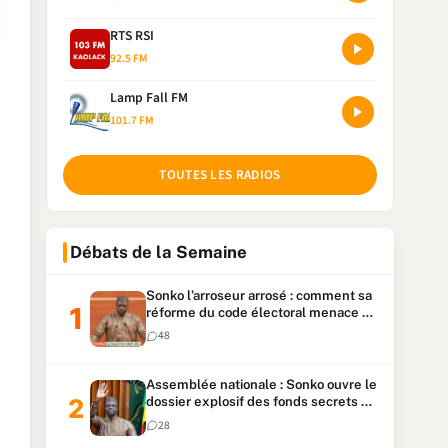
RTS RSI
92.5 FM
Lamp Fall FM
101.7 FM
TOUTES LES RADIOS
Débats de la Semaine
Sonko l’arroseur arrosé : comment sa
réforme du code électoral menace sa
candidature
48
Assemblée nationale : Sonko ouvre le
dossier explosif des fonds secrets et
du patrimoine présidentiel
28