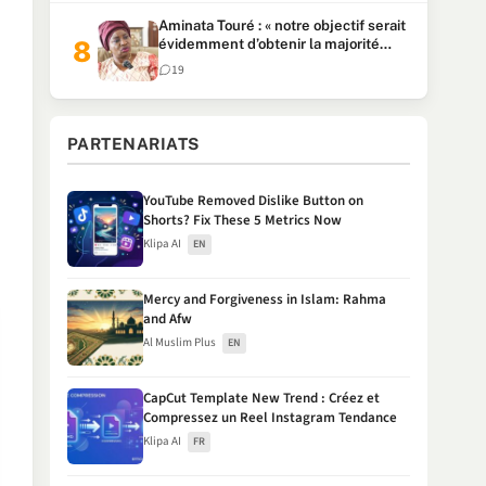
Aminata Touré : « notre objectif serait
évidemment d’obtenir la majorité
parlementaire »
19
PARTENARIATS
YouTube Removed Dislike Button on
Shorts? Fix These 5 Metrics Now
Klipa AI
EN
Mercy and Forgiveness in Islam: Rahma
and Afw
Al Muslim Plus
EN
CapCut Template New Trend : Créez et
Compressez un Reel Instagram Tendance
Klipa AI
FR