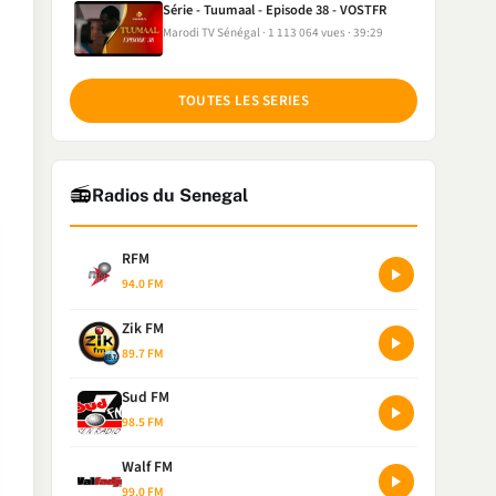
Série - Tuumaal - Episode 38 - VOSTFR
Marodi TV Sénégal
1 113 064 vues
39:29
TOUTES LES SERIES
📻
Radios du Senegal
RFM
94.0 FM
Zik FM
89.7 FM
Sud FM
98.5 FM
Walf FM
99.0 FM