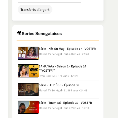
Transferts d'argent
🎥
Series Senegalaises
Série - Kër Gu Mag - Épisode 17 - VOSTFR
Marodi TV Sénégal
564 416 vues
22:28
SAMA YAAY - Saison 1 - Episode 14
**VOSTFR**
EvenProd
615 871 vues
42:09
Série - LE PIÈGE - Épisode 36
Marodi TV Sénégal
11 864 vues
24:43
Série - Tuumaal - Episode 39 - VOSTFR
Marodi TV Sénégal
960 209 vues
35:33