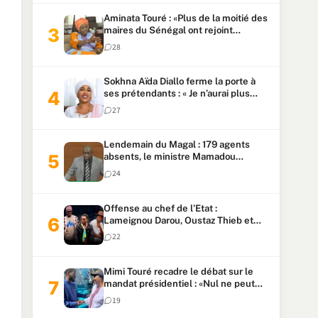
Aminata Touré : «Plus de la moitié des
maires du Sénégal ont rejoint
Kiiraay»
28
Sokhna Aïda Diallo ferme la porte à
ses prétendants : « Je n’aurai plus
jamais un autre mari »
27
Lendemain du Magal : 179 agents
absents, le ministre Mamadou
Lamine Dianté exige des explications
24
Offense au chef de l’Etat :
Lameignou Darou, Oustaz Thieb et
Ndiaye Touba lourdement
22
condamnés
Mimi Touré recadre le débat sur le
mandat présidentiel : «Nul ne peut
faire plus de deux mandats
19
consécutifs de 5 ans»