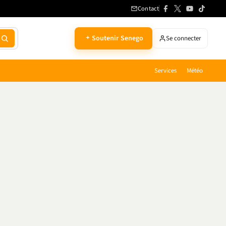
Contact
Soutenir Senego
Se connecter
Services
Météo