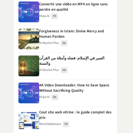
Convertir une vidéo en MP4 en ligne sans
perdre en qualité
Klipa AI
FR
Forgiveness in Islam: Divine Mercy and
Human Pardon
Al Muslim Plus
EN
الصبر في الإسلام: فضله وأمثلة من القرآن
والسنة
Al Muslim Plus
AR
4K Video Downloader: How to Save Space
Without Sacrificing Quality
Klipa AI
EN
Cout site web vitrine : le guide complet des
prix
MonSiteDemain
FR