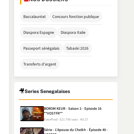
Baccalauréat
Concours fonction publique
Diaspora Espagne
Diaspora Italie
Passeport sénégalais
Tabaski 2026
Transferts d'argent
🎥
Series Senegalaises
BOROM KEUR - Saison 2 - Episode 16
**VOSTFR**
EvenProd
521 796 vues
40:27
Série - L'épouse du Cheikh - Épisode 40 -