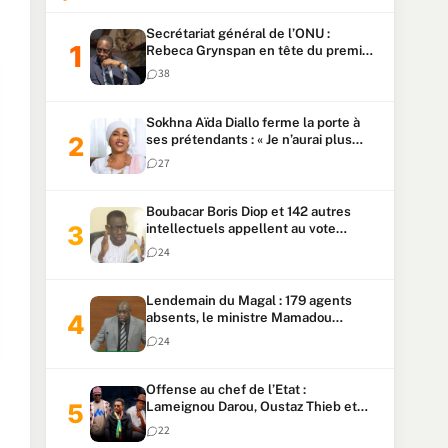
Secrétariat général de l’ONU :
Rebeca Grynspan en tête du premier
vote, Macky Sall pointe à la 5ᵉ place
38
Sokhna Aïda Diallo ferme la porte à
ses prétendants : « Je n’aurai plus
jamais un autre mari »
27
Boubacar Boris Diop et 142 autres
intellectuels appellent au vote
urgent de la révision
24
constitutionnelle
Lendemain du Magal : 179 agents
absents, le ministre Mamadou
Lamine Dianté exige des explications
24
Offense au chef de l’Etat :
Lameignou Darou, Oustaz Thieb et
Ndiaye Touba lourdement
22
condamnés