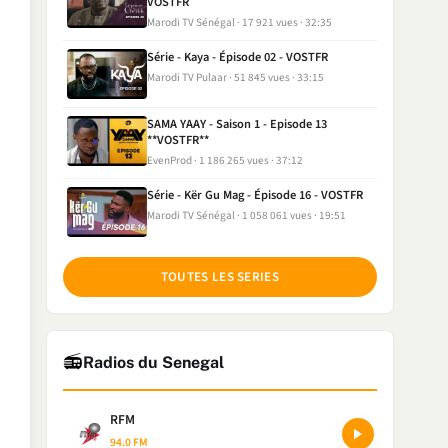
VOSTFR
Marodi TV Sénégal
17 921 vues
32:35
Série - Kaya - Épisode 02 - VOSTFR
Marodi TV Pulaar
51 845 vues
33:15
SAMA YAAY - Saison 1 - Episode 13
**VOSTFR**
EvenProd
1 186 265 vues
37:12
Série - Kër Gu Mag - Épisode 16 - VOSTFR
Marodi TV Sénégal
1 058 061 vues
19:51
TOUTES LES SERIES
📻
Radios du Senegal
RFM
94.0 FM