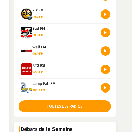
Zik FM
89.7 FM
Sud FM
98.5 FM
Walf FM
99.0 FM
RTS RSI
92.5 FM
Lamp Fall FM
101.7 FM
TOUTES LES RADIOS
Débats de la Semaine