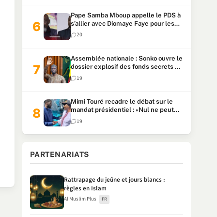
Pape Samba Mboup appelle le PDS à
s’allier avec Diomaye Faye pour les
locales et tacle Sonko
20
Assemblée nationale : Sonko ouvre le
dossier explosif des fonds secrets et
du patrimoine présidentiel
19
Mimi Touré recadre le débat sur le
mandat présidentiel : «Nul ne peut
faire plus de deux mandats
19
consécutifs de 5 ans»
PARTENARIATS
Rattrapage du jeûne et jours blancs :
règles en Islam
Al Muslim Plus
FR