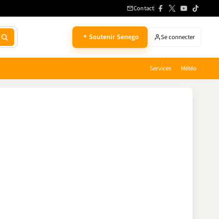
Contact
Soutenir Senego
Se connecter
Services
Météo