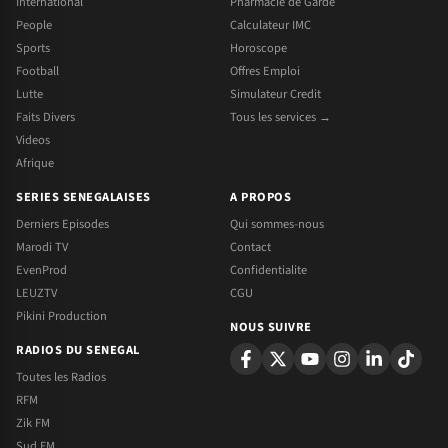
International
Pharmacie de Garde
People
Calculateur IMC
Sports
Horoscope
Football
Offres Emploi
Lutte
Simulateur Credit
Faits Divers
Tous les services →
Videos
Afrique
SERIES SENEGALAISES
A PROPOS
Derniers Episodes
Qui sommes-nous
Marodi TV
Contact
EvenProd
Confidentialite
LEUZTV
CGU
Pikini Production
NOUS SUIVRE
RADIOS DU SENEGAL
Toutes les Radios
RFM
Zik FM
Sud FM