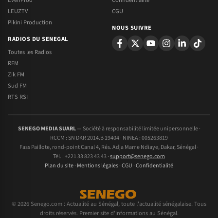
LEUZTV
CGU
Pikini Production
NOUS SUIVRE
RADIOS DU SENEGAL
Toutes les Radios
RFM
Zik FM
Sud FM
RTS RSI
SENEGO MEDIA SUARL
— Société à responsabilité limitée unipersonnelle ·
RCCM : SN DKR 2014.B 19404 · NINEA : 005263819
Fass Paillote, rond-point Canal 4, Rés. Adja Mame Ndiaye, Dakar, Sénégal ·
Tél. : +221 33 823 43 43 ·
support@senego.com
Plan du site
·
Mentions légales
·
CGU
·
Confidentialité
© 2026 Senego.com : Actualité au Sénégal, toute l'actualité sénégalaise. Tous
droits réservés. Premier site d'informations au Sénégal.