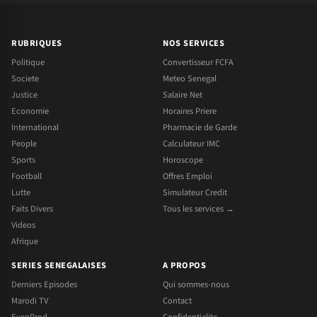
RUBRIQUES
NOS SERVICES
Politique
Convertisseur FCFA
Societe
Meteo Senegal
Justice
Salaire Net
Economie
Horaires Priere
International
Pharmacie de Garde
People
Calculateur IMC
Sports
Horoscope
Football
Offres Emploi
Lutte
Simulateur Credit
Faits Divers
Tous les services →
Videos
Afrique
SERIES SENEGALAISES
A PROPOS
Derniers Episodes
Qui sommes-nous
Marodi TV
Contact
EvenProd
Confidentialite