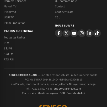
Derniers Episodes
Qui sommes-nous
Marodi TV
Contact
EvenProd
Confidentialite
LEUZTV
CGU
Pikini Production
NOUS SUIVRE
RADIOS DU SENEGAL
Toutes les Radios
RFM
Zik FM
Sud FM
RTS RSI
SENEGO MEDIA SUARL
— Société à responsabilité limitée unipersonnelle ·
RCCM : SN DKR 2014.B 19404 · NINEA : 005263819
Fass Paillote, rond-point Canal 4, Rés. Adja Mame Ndiaye, Dakar, Sénégal ·
Tél. : +221 33 823 43 43 ·
support@senego.com
Plan du site
·
Mentions légales
·
CGU
·
Confidentialité