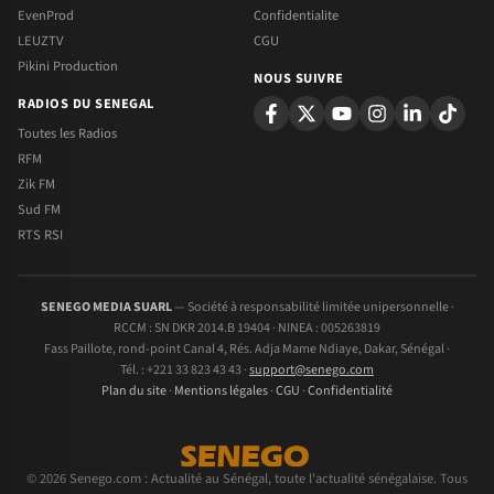
EvenProd
Confidentialite
LEUZTV
CGU
Pikini Production
NOUS SUIVRE
RADIOS DU SENEGAL
Toutes les Radios
RFM
Zik FM
Sud FM
RTS RSI
SENEGO MEDIA SUARL
— Société à responsabilité limitée unipersonnelle ·
RCCM : SN DKR 2014.B 19404 · NINEA : 005263819
Fass Paillote, rond-point Canal 4, Rés. Adja Mame Ndiaye, Dakar, Sénégal ·
Tél. : +221 33 823 43 43 ·
support@senego.com
Plan du site
·
Mentions légales
·
CGU
·
Confidentialité
© 2026 Senego.com : Actualité au Sénégal, toute l'actualité sénégalaise. Tous