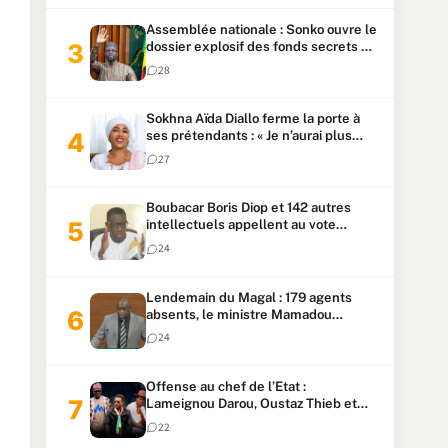
Assemblée nationale : Sonko ouvre le
dossier explosif des fonds secrets et
du patrimoine présidentiel
28
Sokhna Aïda Diallo ferme la porte à
ses prétendants : « Je n’aurai plus
jamais un autre mari »
27
Boubacar Boris Diop et 142 autres
intellectuels appellent au vote
urgent de la révision
24
constitutionnelle
Lendemain du Magal : 179 agents
absents, le ministre Mamadou
Lamine Dianté exige des explications
24
Offense au chef de l’Etat :
Lameignou Darou, Oustaz Thieb et
Ndiaye Touba lourdement
22
condamnés