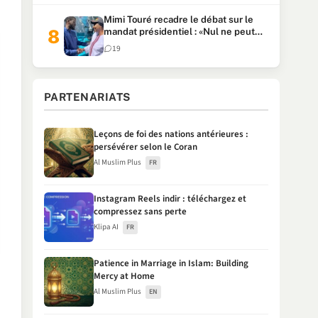
Mimi Touré recadre le débat sur le
mandat présidentiel : «Nul ne peut
faire plus de deux mandats
19
consécutifs de 5 ans»
PARTENARIATS
Leçons de foi des nations antérieures :
persévérer selon le Coran
Al Muslim Plus
FR
Instagram Reels indir : téléchargez et
compressez sans perte
Klipa AI
FR
Patience in Marriage in Islam: Building
Mercy at Home
Al Muslim Plus
EN