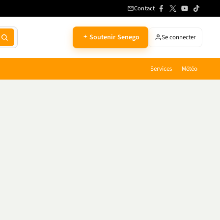
Contact
Soutenir Senego
Se connecter
Services
Météo