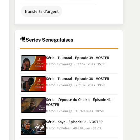
Transferts d'argent
🎥
Series Senegalaises
Série - Tuumaal - Episode 39 - VOSTFR
Marodi TV Sénégal
577 525 vues
35:33
Série - Tuumaal - Episode 38 - VOSTFR
Marodi TV Sénégal
739 325 vues
39:29
Série - L'épouse du Cheikh - Épisode 41 -
VOSTFR
Marodi TV Sénégal
15 971 vues
30:50
Série - Kaya - Épisode 03 - VOSTFR
Marodi TV Pulaar
48 810 vues
33:02