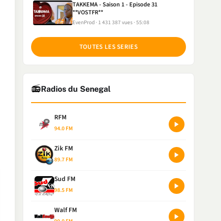
TAKKEMA - Saison 1 - Episode 31
**VOSTFR**
EvenProd
1 431 387 vues
55:08
TOUTES LES SERIES
📻
Radios du Senegal
RFM
94.0 FM
Zik FM
89.7 FM
Sud FM
98.5 FM
Walf FM