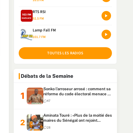
99.0 FM
RTS RSI
92.5 FM
Lamp Fall FM
101.7 FM
TOUTES LES RADIOS
Débats de la Semaine
Sonko l’arroseur arrosé : comment sa
réforme du code électoral menace sa
candidature
47
Aminata Touré : «Plus de la moitié des
maires du Sénégal ont rejoint
Kiiraay»
28