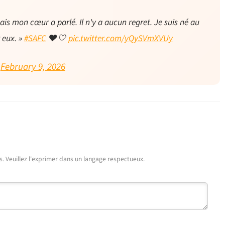
mais mon cœur a parlé. Il n'y a aucun regret. Je suis né au
 eux. »
#SAFC
❤️🤍
pic.twitter.com/yQySVmXVUy
)
February 9, 2026
urs. Veuillez l'exprimer dans un langage respectueux.