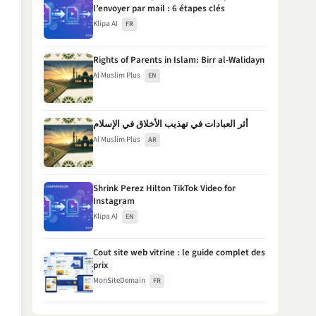
l’envoyer par mail : 6 étapes clés
Klipa AI
FR
Rights of Parents in Islam: Birr al-Walidayn
Al Muslim Plus
EN
أثر العبادات في تهذيب الأخلاق في الإسلام
Al Muslim Plus
AR
Shrink Perez Hilton TikTok Video for
Instagram
Klipa AI
EN
Cout site web vitrine : le guide complet des
prix
MonSiteDemain
FR