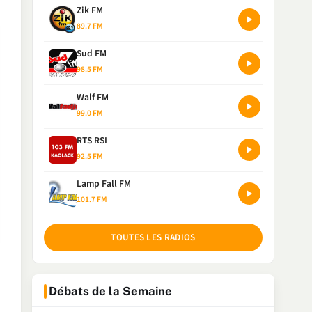
Zik FM
89.7 FM
Sud FM
98.5 FM
Walf FM
99.0 FM
RTS RSI
92.5 FM
Lamp Fall FM
101.7 FM
TOUTES LES RADIOS
Débats de la Semaine