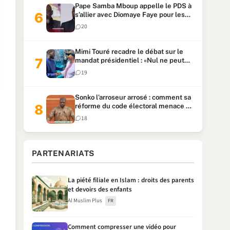
Pape Samba Mboup appelle le PDS à
s’allier avec Diomaye Faye pour les
locales et tacle Sonko
20
Mimi Touré recadre le débat sur le
mandat présidentiel : «Nul ne peut
faire plus de deux mandats
19
consécutifs de 5 ans»
Sonko l’arroseur arrosé : comment sa
réforme du code électoral menace sa
candidature
18
PARTENARIATS
La piété filiale en Islam : droits des parents
et devoirs des enfants
Al Muslim Plus
FR
Comment compresser une vidéo pour