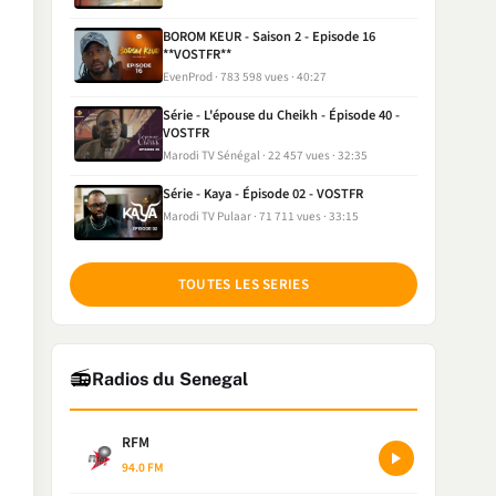
BOROM KEUR - Saison 2 - Episode 16
**VOSTFR**
EvenProd
783 598 vues
40:27
Série - L'épouse du Cheikh - Épisode 40 -
VOSTFR
Marodi TV Sénégal
22 457 vues
32:35
Série - Kaya - Épisode 02 - VOSTFR
Marodi TV Pulaar
71 711 vues
33:15
TOUTES LES SERIES
📻
Radios du Senegal
RFM
94.0 FM