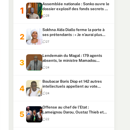
Assemblée nationale : Sonko ouvre le
dossier explosif des fonds secrets et
du patrimoine présidentiel
28
Sokhna Aïda Diallo ferme la porte à
ses prétendants : « Je n’aurai plus
jamais un autre mari »
27
Lendemain du Magal : 179 agents
absents, le ministre Mamadou
Lamine Dianté exige des explications
24
Boubacar Boris Diop et 142 autres
intellectuels appellent au vote
urgent de la révision
24
constitutionnelle
Offense au chef de l’Etat :
Lameignou Darou, Oustaz Thieb et
Ndiaye Touba lourdement
22
condamnés