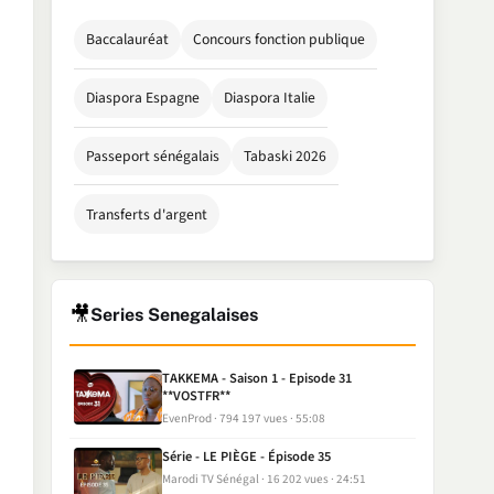
Baccalauréat
Concours fonction publique
Diaspora Espagne
Diaspora Italie
Passeport sénégalais
Tabaski 2026
Transferts d'argent
🎥
Series Senegalaises
TAKKEMA - Saison 1 - Episode 31
**VOSTFR**
EvenProd
794 197 vues
55:08
Série - LE PIÈGE - Épisode 35
Marodi TV Sénégal
16 202 vues
24:51