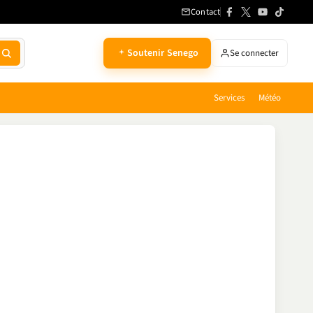
Contact
Soutenir Senego
Se connecter
Services
Météo