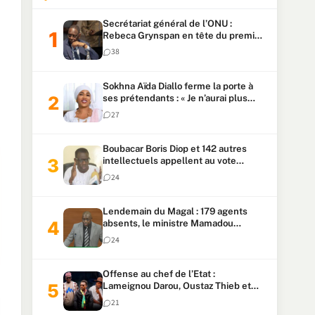
Secrétariat général de l’ONU :
Rebeca Grynspan en tête du premier
vote, Macky Sall pointe à la 5ᵉ place
38
Sokhna Aïda Diallo ferme la porte à
ses prétendants : « Je n’aurai plus
jamais un autre mari »
27
Boubacar Boris Diop et 142 autres
intellectuels appellent au vote
urgent de la révision
24
constitutionnelle
Lendemain du Magal : 179 agents
absents, le ministre Mamadou
Lamine Dianté exige des explications
24
Offense au chef de l’Etat :
Lameignou Darou, Oustaz Thieb et
Ndiaye Touba lourdement
21
condamnés