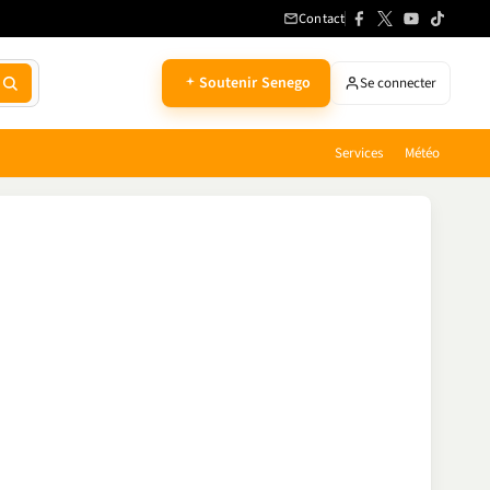
Contact
Soutenir Senego
Se connecter
Services
Météo