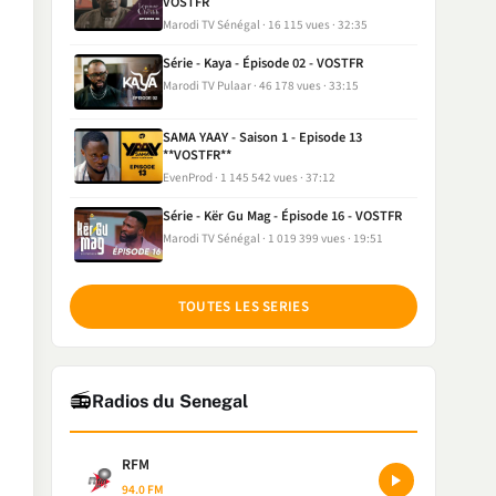
VOSTFR
Marodi TV Sénégal
16 115 vues
32:35
Série - Kaya - Épisode 02 - VOSTFR
Marodi TV Pulaar
46 178 vues
33:15
SAMA YAAY - Saison 1 - Episode 13
**VOSTFR**
EvenProd
1 145 542 vues
37:12
Série - Kër Gu Mag - Épisode 16 - VOSTFR
Marodi TV Sénégal
1 019 399 vues
19:51
TOUTES LES SERIES
📻
Radios du Senegal
RFM
94.0 FM