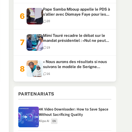
Pape Samba Mboup appelle le PDS à
s’allier avec Diomaye Faye pour les
locales et tacle Sonko
20
Mimi Touré recadre le débat sur le
mandat présidentiel : «Nul ne peut
faire plus de deux mandats
19
consécutifs de 5 ans»
« Nous aurons des résultats si nous
suivons le modèle de Serigne
Touba » : Ousmane Sonko au Khalife
16
Serigne Mountakha
PARTENARIATS
4K Video Downloader: How to Save Space
Without Sacrificing Quality
Klipa AI
EN