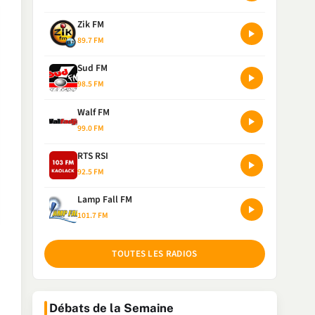
Zik FM
89.7 FM
Sud FM
98.5 FM
Walf FM
99.0 FM
RTS RSI
92.5 FM
Lamp Fall FM
101.7 FM
TOUTES LES RADIOS
Débats de la Semaine