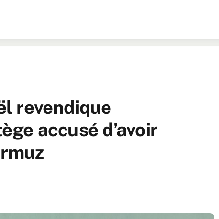
aël revendique
atège accusé d’avoir
’Ormuz