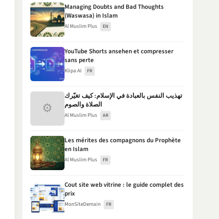
Managing Doubts and Bad Thoughts
(Waswasa) in Islam
Al Muslim Plus
EN
YouTube Shorts ansehen et compresser
sans perte
Klipa AI
FR
تهذيب النفس بالعبادة في الإسلام: كيف تغيّرك
⚙
الصلاة والصوم
Al Muslim Plus
AR
Les mérites des compagnons du Prophète
en Islam
Al Muslim Plus
FR
Cout site web vitrine : le guide complet des
prix
MonSiteDemain
FR