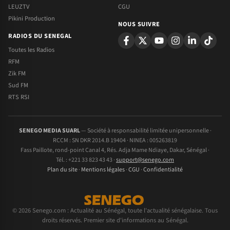
LEUZTV
CGU
Pikini Production
NOUS SUIVRE
RADIOS DU SENEGAL
Toutes les Radios
RFM
Zik FM
Sud FM
RTS RSI
SENEGO MEDIA SUARL
— Société à responsabilité limitée unipersonnelle ·
RCCM : SN DKR 2014.B 19404 · NINEA : 005263819
Fass Paillote, rond-point Canal 4, Rés. Adja Mame Ndiaye, Dakar, Sénégal ·
Tél. : +221 33 823 43 43 ·
support@senego.com
Plan du site
·
Mentions légales
·
CGU
·
Confidentialité
© 2026 Senego.com : Actualité au Sénégal, toute l'actualité sénégalaise. Tous
droits réservés. Premier site d'informations au Sénégal.