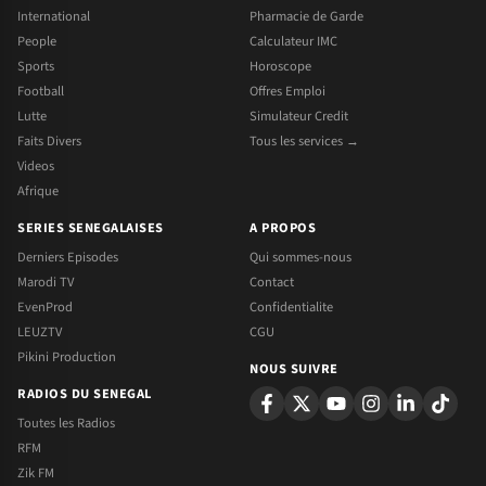
International
Pharmacie de Garde
People
Calculateur IMC
Sports
Horoscope
Football
Offres Emploi
Lutte
Simulateur Credit
Faits Divers
Tous les services →
Videos
Afrique
SERIES SENEGALAISES
A PROPOS
Derniers Episodes
Qui sommes-nous
Marodi TV
Contact
EvenProd
Confidentialite
LEUZTV
CGU
Pikini Production
NOUS SUIVRE
RADIOS DU SENEGAL
Toutes les Radios
RFM
Zik FM