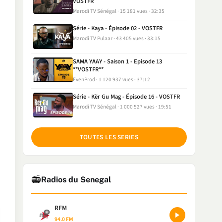
VOSTFR
Marodi TV Sénégal
15 181 vues
32:35
Série - Kaya - Épisode 02 - VOSTFR
Marodi TV Pulaar
43 405 vues
33:15
SAMA YAAY - Saison 1 - Episode 13
**VOSTFR**
EvenProd
1 120 937 vues
37:12
Série - Kër Gu Mag - Épisode 16 - VOSTFR
Marodi TV Sénégal
1 000 527 vues
19:51
TOUTES LES SERIES
📻
Radios du Senegal
RFM
94.0 FM