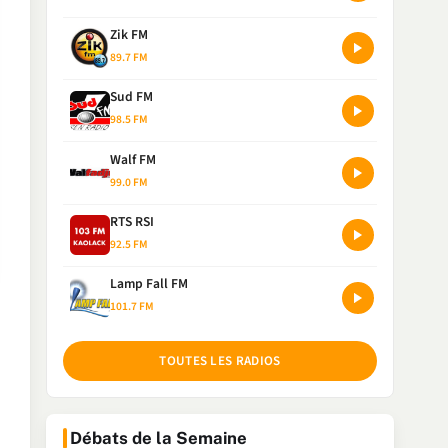
Zik FM
89.7 FM
Sud FM
98.5 FM
Walf FM
99.0 FM
RTS RSI
92.5 FM
Lamp Fall FM
101.7 FM
TOUTES LES RADIOS
Débats de la Semaine