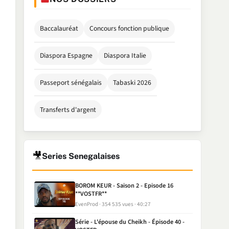
Baccalauréat
Concours fonction publique
Diaspora Espagne
Diaspora Italie
Passeport sénégalais
Tabaski 2026
Transferts d'argent
🎥
Series Senegalaises
BOROM KEUR - Saison 2 - Episode 16
**VOSTFR**
EvenProd
354 535 vues
40:27
Série - L'épouse du Cheikh - Épisode 40 -