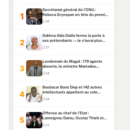
Secrétariat général de l’ONU :
Rebeca Grynspan en tête du premier
vote, Macky Sall pointe à la 5ᵉ place
38
Sokhna Aïda Diallo ferme la porte à
ses prétendants : « Je n’aurai plus
jamais un autre mari »
27
Lendemain du Magal : 179 agents
absents, le ministre Mamadou
Lamine Dianté exige des explications
24
Boubacar Boris Diop et 142 autres
intellectuels appellent au vote
urgent de la révision
24
constitutionnelle
Offense au chef de l’Etat :
Lameignou Darou, Oustaz Thieb et
Ndiaye Touba lourdement
21
condamnés