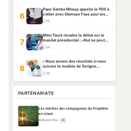
Pape Samba Mboup appelle le PDS à
s’allier avec Diomaye Faye pour les
locales et tacle Sonko
20
Mimi Touré recadre le débat sur le
mandat présidentiel : «Nul ne peut
faire plus de deux mandats
19
consécutifs de 5 ans»
« Nous aurons des résultats si nous
suivons le modèle de Serigne
Touba » : Ousmane Sonko au Khalife
16
Serigne Mountakha
PARTENARIATS
Les mérites des compagnons du Prophète
en Islam
Al Muslim Plus
FR