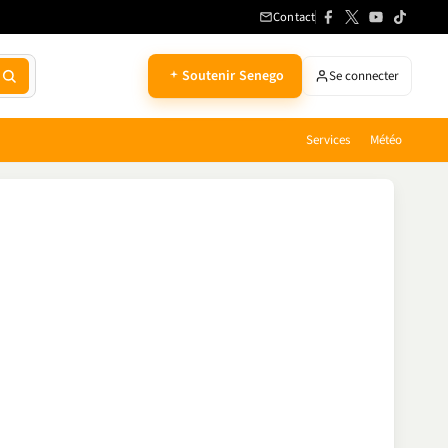
Contact
Soutenir Senego
Se connecter
Services
Météo