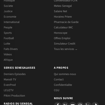
Politique
Convertisseur FCFA
Societe
Meteo Senegal
Justice
Salaire Net
Economie
Horaires Priere
International
Pharmacie de Garde
People
Calculateur IMC
Sports
Horoscope
Football
Offres Emploi
Lutte
Simulateur Credit
Faits Divers
Tous les services →
Videos
Afrique
SERIES SENEGALAISES
A PROPOS
Derniers Episodes
Qui sommes-nous
Marodi TV
Contact
EvenProd
Confidentialite
LEUZTV
CGU
Pikini Production
NOUS SUIVRE
RADIOS DU SENEGAL