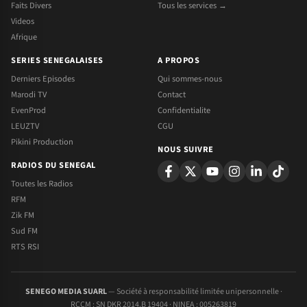
Faits Divers
Tous les services →
Videos
Afrique
SERIES SENEGALAISES
A PROPOS
Derniers Episodes
Qui sommes-nous
Marodi TV
Contact
EvenProd
Confidentialite
LEUZTV
CGU
Pikini Production
NOUS SUIVRE
RADIOS DU SENEGAL
Toutes les Radios
RFM
Zik FM
Sud FM
RTS RSI
SENEGO MEDIA SUARL
— Société à responsabilité limitée unipersonnelle ·
RCCM : SN DKR 2014.B 19404 · NINEA : 005263819