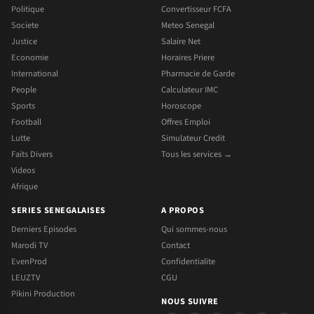
Politique
Convertisseur FCFA
Societe
Meteo Senegal
Justice
Salaire Net
Economie
Horaires Priere
International
Pharmacie de Garde
People
Calculateur IMC
Sports
Horoscope
Football
Offres Emploi
Lutte
Simulateur Credit
Faits Divers
Tous les services →
Videos
Afrique
SERIES SENEGALAISES
A PROPOS
Derniers Episodes
Qui sommes-nous
Marodi TV
Contact
EvenProd
Confidentialite
LEUZTV
CGU
Pikini Production
NOUS SUIVRE