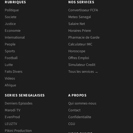
RUBRIQUES
NOS SERVICES
Politique
Convertisseur FCFA
Societe
Meteo Senegal
Justice
Salaire Net
Economie
Horaires Priere
International
Pharmacie de Garde
People
Calculateur IMC
Sports
Horoscope
Football
Offres Emploi
Lutte
Simulateur Credit
Faits Divers
Tous les services →
Videos
Afrique
SERIES SENEGALAISES
A PROPOS
Derniers Episodes
Qui sommes-nous
Marodi TV
Contact
EvenProd
Confidentialite
LEUZTV
CGU
Pikini Production