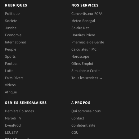
RUBRIQUES
NOS SERVICES
Politique
Convertisseur FCFA
Societe
Meteo Senegal
Justice
Salaire Net
Economie
Horaires Priere
International
Pharmacie de Garde
People
Calculateur IMC
Sports
Horoscope
Football
Offres Emploi
Lutte
Simulateur Credit
Faits Divers
Tous les services →
Videos
Afrique
SERIES SENEGALAISES
A PROPOS
Derniers Episodes
Qui sommes-nous
Marodi TV
Contact
EvenProd
Confidentialite
LEUZTV
CGU