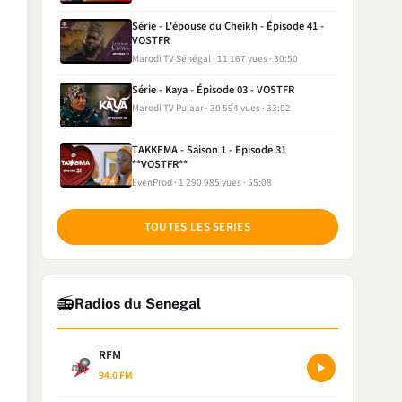
Série - L'épouse du Cheikh - Épisode 41 -
VOSTFR
Marodi TV Sénégal
11 167 vues
30:50
Série - Kaya - Épisode 03 - VOSTFR
Marodi TV Pulaar
30 594 vues
33:02
TAKKEMA - Saison 1 - Episode 31
**VOSTFR**
EvenProd
1 290 985 vues
55:08
TOUTES LES SERIES
📻
Radios du Senegal
RFM
94.0 FM