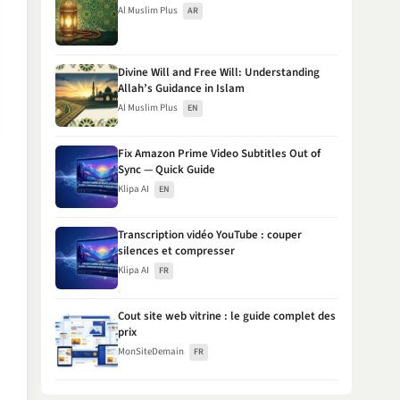
Al Muslim Plus
AR
Divine Will and Free Will: Understanding
Allah’s Guidance in Islam
Al Muslim Plus
EN
Fix Amazon Prime Video Subtitles Out of
Sync — Quick Guide
Klipa AI
EN
Transcription vidéo YouTube : couper
silences et compresser
Klipa AI
FR
Cout site web vitrine : le guide complet des
prix
MonSiteDemain
FR