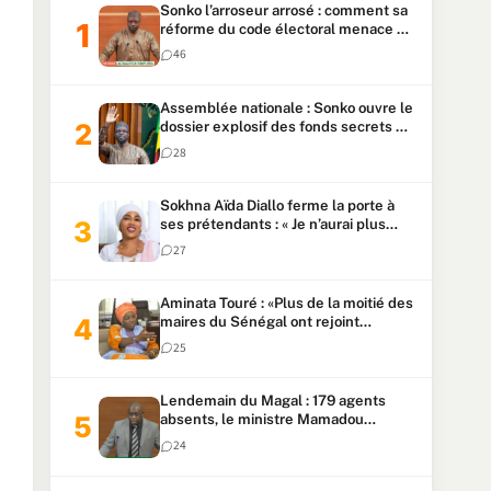
Sonko l’arroseur arrosé : comment sa
réforme du code électoral menace sa
candidature
46
Assemblée nationale : Sonko ouvre le
dossier explosif des fonds secrets et
du patrimoine présidentiel
28
Sokhna Aïda Diallo ferme la porte à
ses prétendants : « Je n’aurai plus
jamais un autre mari »
27
Aminata Touré : «Plus de la moitié des
maires du Sénégal ont rejoint
Kiiraay»
25
Lendemain du Magal : 179 agents
absents, le ministre Mamadou
Lamine Dianté exige des explications
24