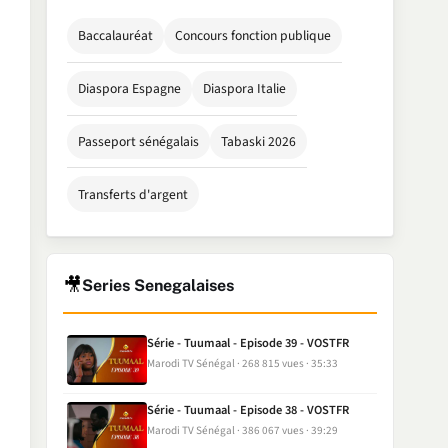
Baccalauréat
Concours fonction publique
Diaspora Espagne
Diaspora Italie
Passeport sénégalais
Tabaski 2026
Transferts d'argent
🎥
Series Senegalaises
Série - Tuumaal - Episode 39 - VOSTFR
Marodi TV Sénégal
268 815 vues
35:33
Série - Tuumaal - Episode 38 - VOSTFR
Marodi TV Sénégal
386 067 vues
39:29