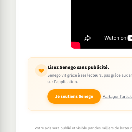
Lisez Senego sans publicité.
Senego vit grâce à ses lecteurs, pas grâce aux
sur l'application.
Je soutiens Senego
Partager l'articl
Votre avis sera publié et visible par des milliers de lecte