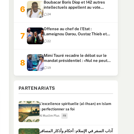
Boubacar Boris Diop et 142 autres
intellectuels appellent au vote
urgent de la révision
24
constitutionnelle
Offense au chef de l’Etat :
Lameignou Darou, Oustaz Thieb et
Ndiaye Touba lourdement
22
condamnés
Mimi Touré recadre le débat sur le
mandat présidentiel : «Nul ne peut
faire plus de deux mandats
19
consécutifs de 5 ans»
PARTENARIATS
L’excellence spirituelle (al-Ihsan) en Islam
: perfectionner sa foi
Al Muslim Plus
FR
آداب السفر في الإسلام: أحكام وأذكار المسافر