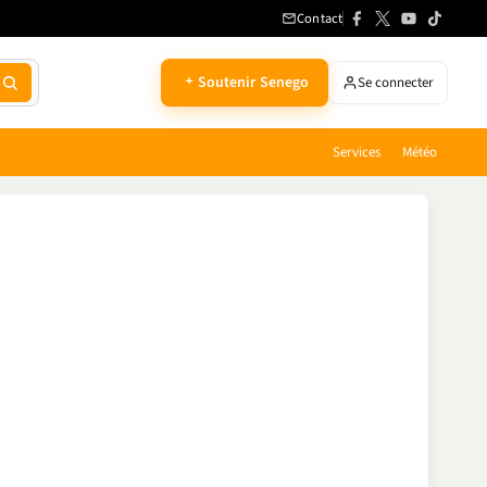
Contact
Soutenir Senego
Se connecter
Services
Météo