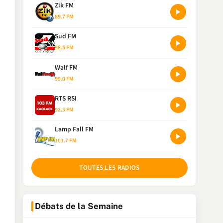
Zik FM
89.7 FM
Sud FM
98.5 FM
Walf FM
99.0 FM
RTS RSI
92.5 FM
Lamp Fall FM
101.7 FM
TOUTES LES RADIOS
Débats de la Semaine