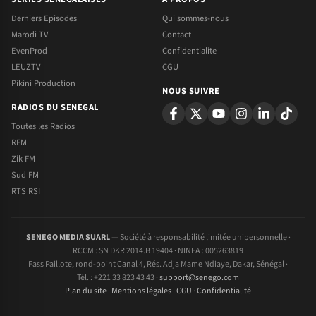
Derniers Episodes
Qui sommes-nous
Marodi TV
Contact
EvenProd
Confidentialite
LEUZTV
CGU
Pikini Production
NOUS SUIVRE
RADIOS DU SENEGAL
Toutes les Radios
RFM
Zik FM
Sud FM
RTS RSI
SENEGO MEDIA SUARL
— Société à responsabilité limitée unipersonnelle ·
RCCM : SN DKR 2014.B 19404 · NINEA : 005263819
Fass Paillote, rond-point Canal 4, Rés. Adja Mame Ndiaye, Dakar, Sénégal ·
Tél. : +221 33 823 43 43 ·
support@senego.com
Plan du site
·
Mentions légales
·
CGU
·
Confidentialité