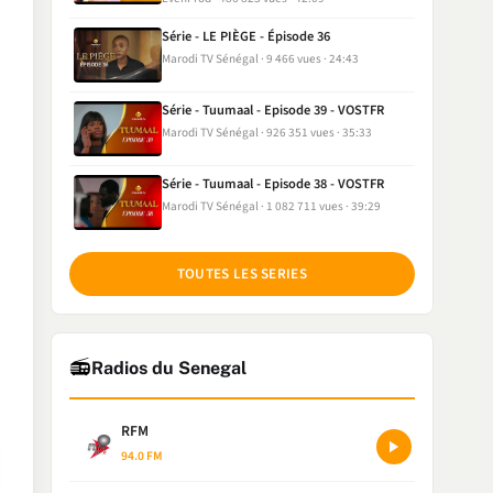
Série - LE PIÈGE - Épisode 36
Marodi TV Sénégal
9 466 vues
24:43
Série - Tuumaal - Episode 39 - VOSTFR
Marodi TV Sénégal
926 351 vues
35:33
Série - Tuumaal - Episode 38 - VOSTFR
Marodi TV Sénégal
1 082 711 vues
39:29
TOUTES LES SERIES
📻
Radios du Senegal
RFM
94.0 FM