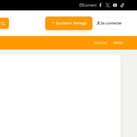
Contact
Soutenir Senego
Se connecter
Services
Météo