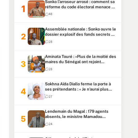
Sonko l’arroseur arrosé : comment sa
réforme du code électoral menace sa
candidature
48
Assemblée nationale : Sonko ouvre le
dossier explosif des fonds secrets et
du patrimoine présidentiel
28
Aminata Touré : «Plus de la moitié des
maires du Sénégal ont rejoint
Kiiraay»
28
Sokhna Aïda Diallo ferme la porte à
ses prétendants : « Je n’aurai plus
jamais un autre mari »
27
Lendemain du Magal : 179 agents
absents, le ministre Mamadou
Lamine Dianté exige des explications
24