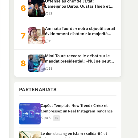
Offense au chef de l’Etat :
Lameignou Darou, Oustaz Thieb et
Ndiaye Touba lourdement
22
condamnés
Aminata Touré : « notre objectif serait
évidemment d’obtenir la majorité
parlementaire »
19
Mimi Touré recadre le débat sur le
mandat présidentiel : «Nul ne peut
faire plus de deux mandats
19
consécutifs de 5 ans»
PARTENARIATS
CapCut Template New Trend : Créez et
Compressez un Reel Instagram Tendance
Klipa AI
FR
Le don du sang en Islam : solidarité et