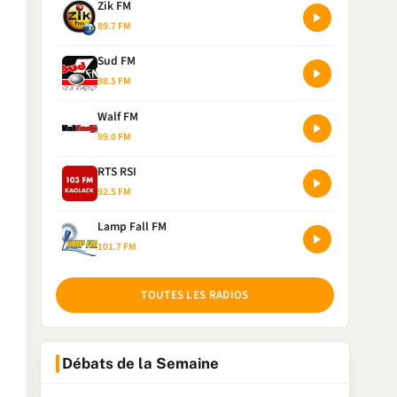
Zik FM
89.7 FM
Sud FM
98.5 FM
Walf FM
99.0 FM
RTS RSI
92.5 FM
Lamp Fall FM
101.7 FM
TOUTES LES RADIOS
Débats de la Semaine