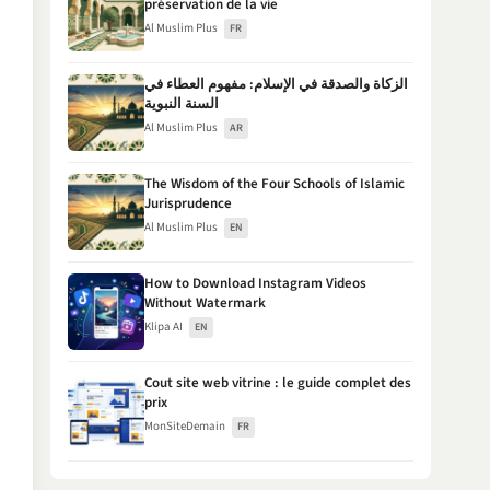
préservation de la vie
Al Muslim Plus
FR
الزكاة والصدقة في الإسلام: مفهوم العطاء في
السنة النبوية
Al Muslim Plus
AR
The Wisdom of the Four Schools of Islamic
Jurisprudence
Al Muslim Plus
EN
How to Download Instagram Videos
Without Watermark
Klipa AI
EN
Cout site web vitrine : le guide complet des
prix
MonSiteDemain
FR