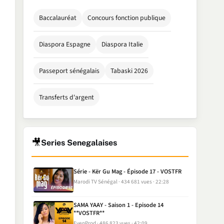
Baccalauréat
Concours fonction publique
Diaspora Espagne
Diaspora Italie
Passeport sénégalais
Tabaski 2026
Transferts d'argent
🎥
Series Senegalaises
Série - Kër Gu Mag - Épisode 17 - VOSTFR
Marodi TV Sénégal
434 681 vues
22:28
SAMA YAAY - Saison 1 - Episode 14
**VOSTFR**
EvenProd
486 823 vues
42:09