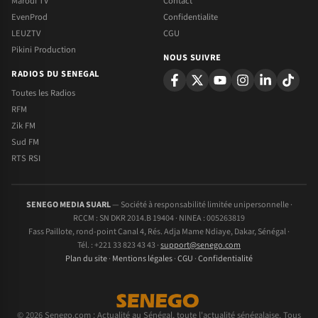
Marodi TV
Contact
EvenProd
Confidentialite
LEUZTV
CGU
Pikini Production
NOUS SUIVRE
RADIOS DU SENEGAL
Toutes les Radios
RFM
Zik FM
Sud FM
RTS RSI
SENEGO MEDIA SUARL
— Société à responsabilité limitée unipersonnelle ·
RCCM : SN DKR 2014.B 19404 · NINEA : 005263819
Fass Paillote, rond-point Canal 4, Rés. Adja Mame Ndiaye, Dakar, Sénégal ·
Tél. : +221 33 823 43 43 ·
support@senego.com
Plan du site
·
Mentions légales
·
CGU
·
Confidentialité
© 2026 Senego.com : Actualité au Sénégal, toute l'actualité sénégalaise. Tous