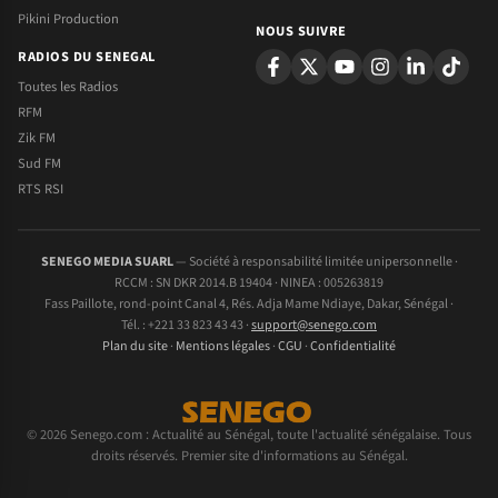
Pikini Production
NOUS SUIVRE
RADIOS DU SENEGAL
Toutes les Radios
RFM
Zik FM
Sud FM
RTS RSI
SENEGO MEDIA SUARL
— Société à responsabilité limitée unipersonnelle ·
RCCM : SN DKR 2014.B 19404 · NINEA : 005263819
Fass Paillote, rond-point Canal 4, Rés. Adja Mame Ndiaye, Dakar, Sénégal ·
Tél. : +221 33 823 43 43 ·
support@senego.com
Plan du site
·
Mentions légales
·
CGU
·
Confidentialité
© 2026 Senego.com : Actualité au Sénégal, toute l'actualité sénégalaise. Tous
droits réservés. Premier site d'informations au Sénégal.