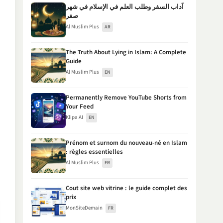
آداب السفر وطلب العلم في الإسلام في شهر
صفر
Al Muslim Plus
AR
The Truth About Lying in Islam: A Complete
Guide
Al Muslim Plus
EN
Permanently Remove YouTube Shorts from
Your Feed
Klipa AI
EN
Prénom et surnom du nouveau-né en Islam
: règles essentielles
Al Muslim Plus
FR
Cout site web vitrine : le guide complet des
prix
MonSiteDemain
FR