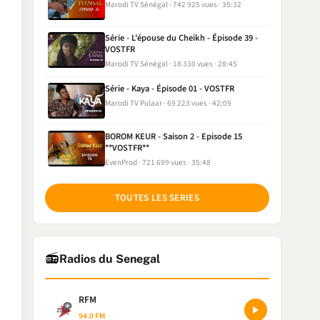
Marodi TV Sénégal
742 925 vues
35:32
Série - L'épouse du Cheikh - Épisode 39 -
VOSTFR
Marodi TV Sénégal
18 330 vues
28:45
Série - Kaya - Épisode 01 - VOSTFR
Marodi TV Pulaar
69 223 vues
42:09
BOROM KEUR - Saison 2 - Episode 15
**VOSTFR**
EvenProd
721 699 vues
35:48
TOUTES LES SERIES
📻
Radios du Senegal
RFM
94.0 FM