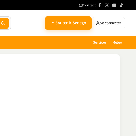
Contact
Soutenir Senego
Se connecter
Services
Météo