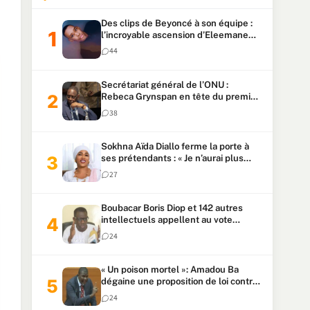
Des clips de Beyoncé à son équipe :
l’incroyable ascension d’Eleemane
HK
44
Secrétariat général de l’ONU :
Rebeca Grynspan en tête du premier
vote, Macky Sall pointe à la 5ᵉ place
38
Sokhna Aïda Diallo ferme la porte à
ses prétendants : « Je n’aurai plus
jamais un autre mari »
27
Boubacar Boris Diop et 142 autres
intellectuels appellent au vote
urgent de la révision
24
constitutionnelle
« Un poison mortel »: Amadou Ba
dégaine une proposition de loi contre
la transhumance des maires
24