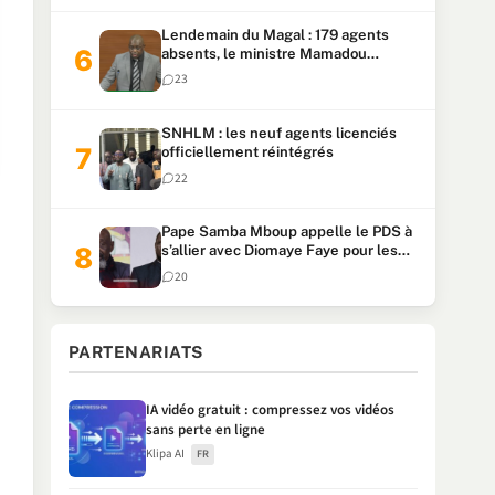
Lendemain du Magal : 179 agents
absents, le ministre Mamadou
Lamine Dianté exige des explications
23
SNHLM : les neuf agents licenciés
officiellement réintégrés
22
Pape Samba Mboup appelle le PDS à
s’allier avec Diomaye Faye pour les
locales et tacle Sonko
20
PARTENARIATS
IA vidéo gratuit : compressez vos vidéos
sans perte en ligne
Klipa AI
FR