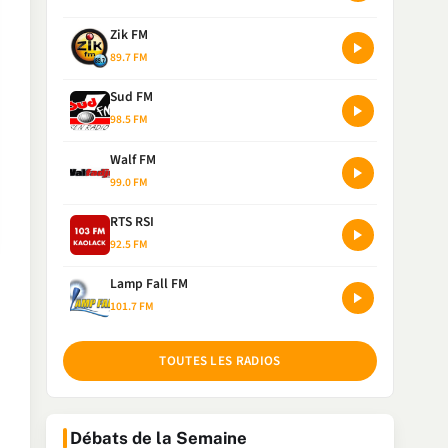
Zik FM
89.7 FM
Sud FM
98.5 FM
Walf FM
99.0 FM
RTS RSI
92.5 FM
Lamp Fall FM
101.7 FM
TOUTES LES RADIOS
Débats de la Semaine