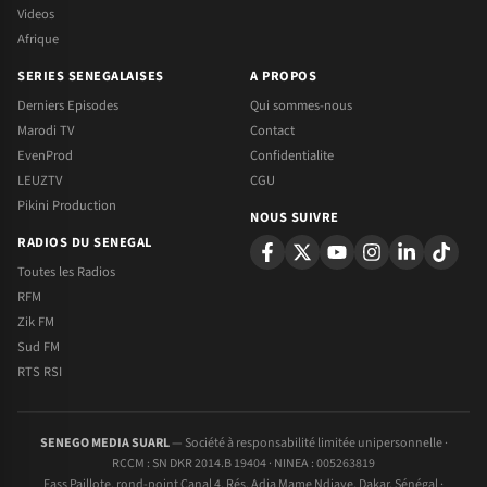
Videos
Afrique
SERIES SENEGALAISES
A PROPOS
Derniers Episodes
Qui sommes-nous
Marodi TV
Contact
EvenProd
Confidentialite
LEUZTV
CGU
Pikini Production
NOUS SUIVRE
RADIOS DU SENEGAL
Toutes les Radios
RFM
Zik FM
Sud FM
RTS RSI
SENEGO MEDIA SUARL
— Société à responsabilité limitée unipersonnelle ·
RCCM : SN DKR 2014.B 19404 · NINEA : 005263819
Fass Paillote, rond-point Canal 4, Rés. Adja Mame Ndiaye, Dakar, Sénégal ·