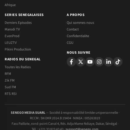
Afrique
SERIES SENEGALAISES
A PROPOS
Derniers Episodes
Qui sommes-nous
Marodi TV
Contact
EvenProd
Confidentialite
LEUZTV
CGU
Pikini Production
NOUS SUIVRE
RADIOS DU SENEGAL
Toutes les Radios
RFM
Zik FM
Sud FM
RTS RSI
SENEGO MEDIA SUARL
— Société à responsabilité limitée unipersonnelle ·
RCCM : SN DKR 2014.B 19404 · NINEA : 005263819
Fass Paillote, rond-point Canal 4, Rés. Adja Mame Ndiaye, Dakar, Sénégal ·
Tél. : +221 33 823 43 43 ·
support@senego.com