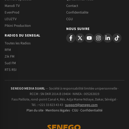
Marodi TV
Contact
EvenProd
Confidentialite
LEUZTV
CGU
Pikini Production
NOUS SUIVRE
RADIOS DU SENEGAL
Toutes les Radios
RFM
Zik FM
Sud FM
RTS RSI
SENEGO MEDIA SUARL
— Société à responsabilité limitée unipersonnelle ·
RCCM : SN DKR 2014.B 19404 · NINEA : 005263819
Fass Paillote, rond-point Canal 4, Rés. Adja Mame Ndiaye, Dakar, Sénégal ·
Tél. : +221 33 823 43 43 ·
support@senego.com
Plan du site
·
Mentions légales
·
CGU
·
Confidentialité