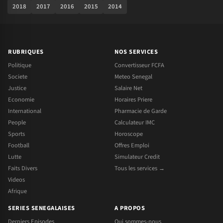
2018
2017
2016
2015
2014
RUBRIQUES
NOS SERVICES
Politique
Convertisseur FCFA
Societe
Meteo Senegal
Justice
Salaire Net
Economie
Horaires Priere
International
Pharmacie de Garde
People
Calculateur IMC
Sports
Horoscope
Football
Offres Emploi
Lutte
Simulateur Credit
Faits Divers
Tous les services →
Videos
Afrique
SERIES SENEGALAISES
A PROPOS
Derniers Episodes
Qui sommes-nous