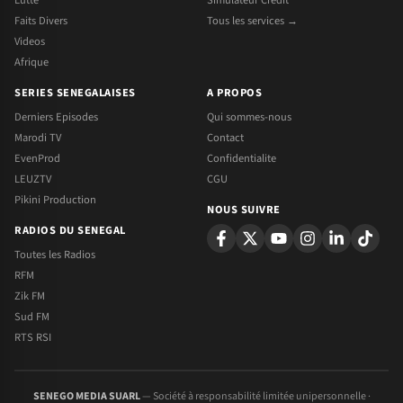
Lutte
Simulateur Credit
Faits Divers
Tous les services →
Videos
Afrique
SERIES SENEGALAISES
A PROPOS
Derniers Episodes
Qui sommes-nous
Marodi TV
Contact
EvenProd
Confidentialite
LEUZTV
CGU
Pikini Production
NOUS SUIVRE
RADIOS DU SENEGAL
Toutes les Radios
RFM
Zik FM
Sud FM
RTS RSI
SENEGO MEDIA SUARL
— Société à responsabilité limitée unipersonnelle ·