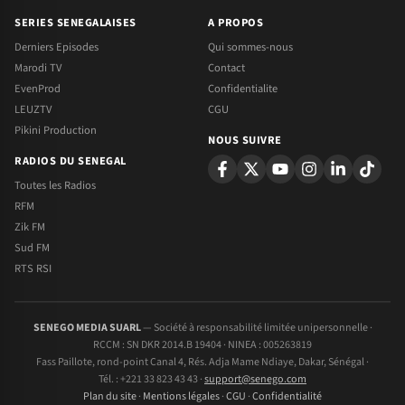
SERIES SENEGALAISES
A PROPOS
Derniers Episodes
Qui sommes-nous
Marodi TV
Contact
EvenProd
Confidentialite
LEUZTV
CGU
Pikini Production
NOUS SUIVRE
RADIOS DU SENEGAL
Toutes les Radios
RFM
Zik FM
Sud FM
RTS RSI
SENEGO MEDIA SUARL
— Société à responsabilité limitée unipersonnelle ·
RCCM : SN DKR 2014.B 19404 · NINEA : 005263819
Fass Paillote, rond-point Canal 4, Rés. Adja Mame Ndiaye, Dakar, Sénégal ·
Tél. : +221 33 823 43 43 ·
support@senego.com
Plan du site
·
Mentions légales
·
CGU
·
Confidentialité