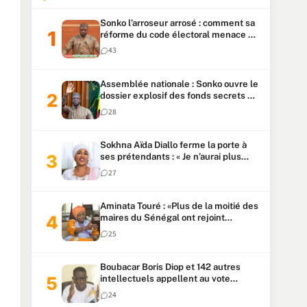
Sonko l’arroseur arrosé : comment sa
réforme du code électoral menace sa
candidature
43
Assemblée nationale : Sonko ouvre le
dossier explosif des fonds secrets et
du patrimoine présidentiel
28
Sokhna Aïda Diallo ferme la porte à
ses prétendants : « Je n’aurai plus
jamais un autre mari »
27
Aminata Touré : «Plus de la moitié des
maires du Sénégal ont rejoint
Kiiraay»
25
Boubacar Boris Diop et 142 autres
intellectuels appellent au vote
urgent de la révision
24
constitutionnelle