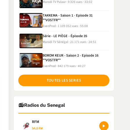
Marodi TV Pulaar
9 326 vues
33:02
TAKKEMA - Saison 1 - Episode 31
**VOSTFR**
EvenProd
1 109 352 vues
55:08
Série - LE PIÈGE - Épisode 35
Marodi TV Sénégal
21 171 vues
24:51
BOROM KEUR - Saison 2 - Episode 16
**VOSTFR**
EvenProd
842 179 vues
40:27
TOUTES LES SERIES
📻
Radios du Senegal
RFM
94.0 FM