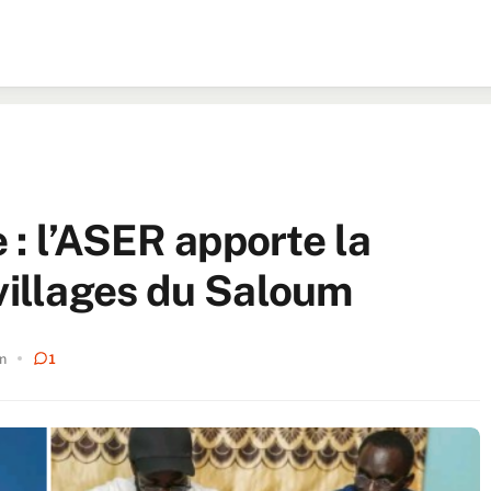
e : l’ASER apporte la
 villages du Saloum
n
1