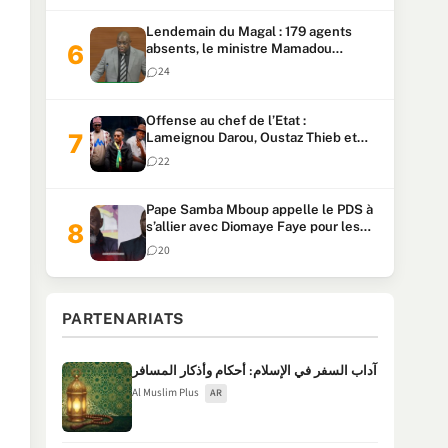
Lendemain du Magal : 179 agents
absents, le ministre Mamadou
Lamine Dianté exige des explications
24
Offense au chef de l’Etat :
Lameignou Darou, Oustaz Thieb et
Ndiaye Touba lourdement
22
condamnés
Pape Samba Mboup appelle le PDS à
s’allier avec Diomaye Faye pour les
locales et tacle Sonko
20
PARTENARIATS
آداب السفر في الإسلام: أحكام وأذكار المسافر
Al Muslim Plus
AR