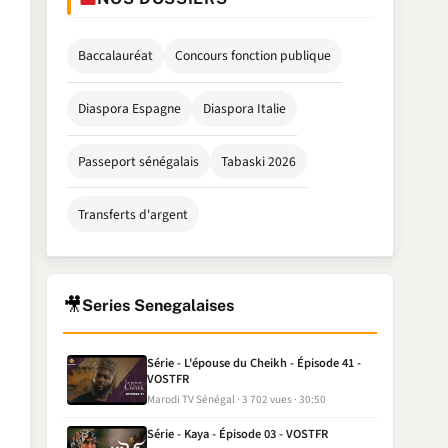
Baccalauréat
Concours fonction publique
Diaspora Espagne
Diaspora Italie
Passeport sénégalais
Tabaski 2026
Transferts d'argent
🎥
Series Senegalaises
Série - L'épouse du Cheikh - Épisode 41 -
VOSTFR
Marodi TV Sénégal
3 702 vues
30:50
Série - Kaya - Épisode 03 - VOSTFR