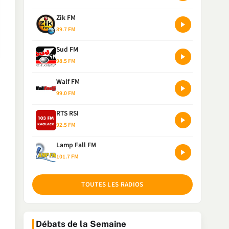
Zik FM
89.7 FM
Sud FM
98.5 FM
Walf FM
99.0 FM
RTS RSI
92.5 FM
Lamp Fall FM
101.7 FM
TOUTES LES RADIOS
Débats de la Semaine