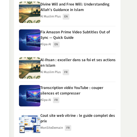
Divine Will and Free Will: Understanding
Allah’s Guidance in Islam
Al Muslim Plus
EN
Fix Amazon Prime Video Subtitles Out of
Sync — Quick Guide
Klipa AI
EN
Al-Ihsan : exceller dans sa foi et ses actions
en Islam
Al Muslim Plus
FR
Transcription vidéo YouTube : couper
silences et compresser
Klipa AI
FR
Cout site web vitrine : le guide complet des
prix
MonSiteDemain
FR