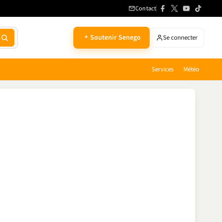
Contact
Soutenir Senego
Se connecter
Services
Météo