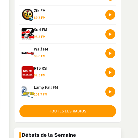
Zik FM
89.7 FM
Sud FM
98.5 FM
Walf FM
99.0 FM
RTS RSI
92.5 FM
Lamp Fall FM
101.7 FM
TOUTES LES RADIOS
Débats de la Semaine