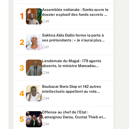
Assemblée nationale : Sonko ouvre le
dossier explosif des fonds secrets et
du patrimoine présidentiel
28
Sokhna Aïda Diallo ferme la porte à
ses prétendants : « Je n’aurai plus
jamais un autre mari »
27
Lendemain du Magal : 179 agents
absents, le ministre Mamadou
Lamine Dianté exige des explications
24
Boubacar Boris Diop et 142 autres
intellectuels appellent au vote
urgent de la révision
24
constitutionnelle
Offense au chef de l’Etat :
Lameignou Darou, Oustaz Thieb et
Ndiaye Touba lourdement
22
condamnés