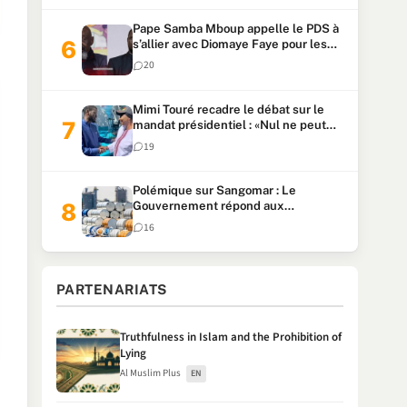
Pape Samba Mboup appelle le PDS à
s’allier avec Diomaye Faye pour les
locales et tacle Sonko
20
Mimi Touré recadre le débat sur le
mandat présidentiel : «Nul ne peut
faire plus de deux mandats
19
consécutifs de 5 ans»
Polémique sur Sangomar : Le
Gouvernement répond aux
accusations et clarifie le partage des
16
milliards
PARTENARIATS
Truthfulness in Islam and the Prohibition of
Lying
Al Muslim Plus
EN