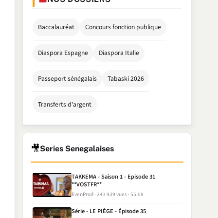
Baccalauréat
Concours fonction publique
Diaspora Espagne
Diaspora Italie
Passeport sénégalais
Tabaski 2026
Transferts d'argent
🎥
Series Senegalaises
TAKKEMA - Saison 1 - Episode 31
**VOSTFR**
EvenProd
243 939 vues
55:08
Série - LE PIÈGE - Épisode 35