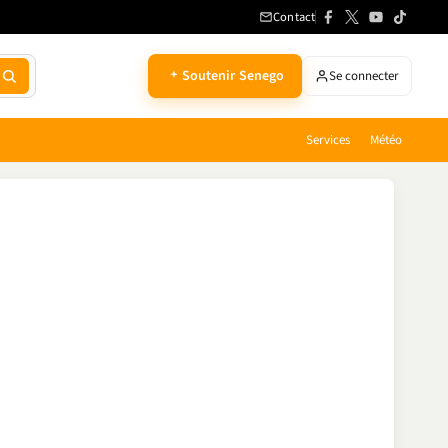
Contact
Soutenir Senego
Se connecter
Services
Météo