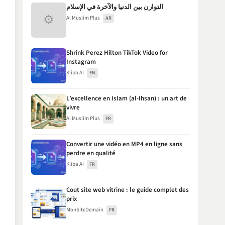
التوازن بين الدنيا والآخرة في الإسلام
⚙
Al Muslim Plus
AR
Shrink Perez Hilton TikTok Video for
Instagram
Klipa AI
EN
L’excellence en Islam (al-Ihsan) : un art de
vivre
Al Muslim Plus
FR
Convertir une vidéo en MP4 en ligne sans
perdre en qualité
Klipa AI
FR
Cout site web vitrine : le guide complet des
prix
MonSiteDemain
FR