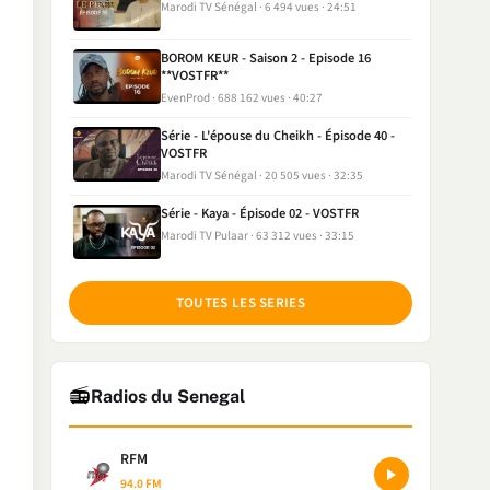
Marodi TV Sénégal
6 494 vues
24:51
BOROM KEUR - Saison 2 - Episode 16
**VOSTFR**
EvenProd
688 162 vues
40:27
Série - L'épouse du Cheikh - Épisode 40 -
VOSTFR
Marodi TV Sénégal
20 505 vues
32:35
Série - Kaya - Épisode 02 - VOSTFR
Marodi TV Pulaar
63 312 vues
33:15
TOUTES LES SERIES
📻
Radios du Senegal
RFM
94.0 FM